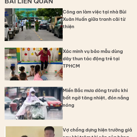
BÀI LIÊN QUAN
Công an làm việc tại nhà Bùi
Xuân Huấn giữa tranh cãi từ
thiện
Xác minh vụ bảo mẫu dùng
dây thun tác động trẻ tại
TPHCM
Miền Bắc mưa dông trước khi
bất ngờ tăng nhiệt, đón nắng
nóng
Vợ chồng dựng hiện trường giả