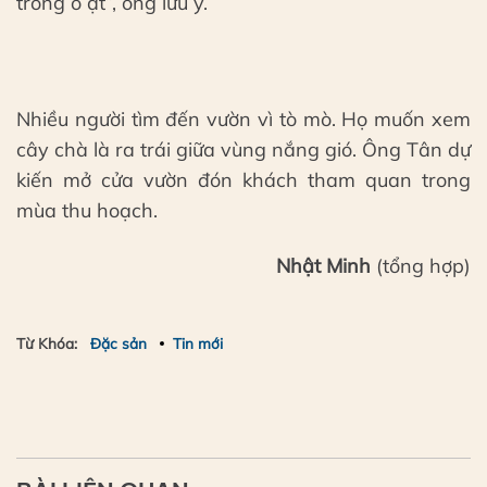
trồng ồ ạt”, ông lưu ý.
Nhiều người tìm đến vườn vì tò mò. Họ muốn xem
cây chà là ra trái giữa vùng nắng gió. Ông Tân dự
kiến mở cửa vườn đón khách tham quan trong
mùa thu hoạch.
Nhật Minh
(tổng hợp)
Từ Khóa:
Đặc sản
Tin mới