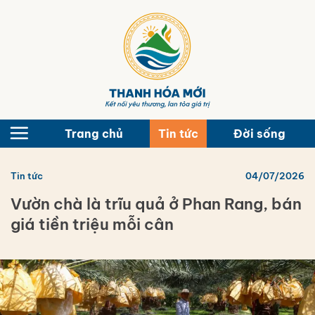
Bỏ
qua
nội
dung
Trang chủ
Tin tức
Đời sống
Tin tức
04/07/2026
Vườn chà là trĩu quả ở Phan Rang, bán
giá tiền triệu mỗi cân