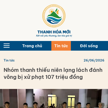
Bỏ
qua
nội
dung
Trang chủ
Tin tức
Đời sống
Tin tức
26/06/2026
Nhóm thanh thiếu niên lạng lách đánh
võng bị xử phạt 107 triệu đồng