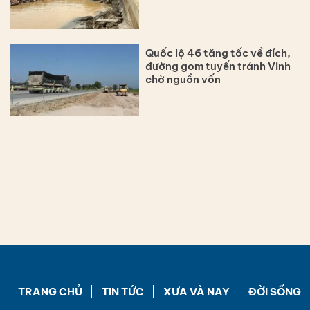
Quốc lộ 46 tăng tốc về đích,
đường gom tuyến tránh Vinh
chờ nguồn vốn
TRANG CHỦ
TIN TỨC
XƯA VÀ NAY
ĐỜI SỐNG