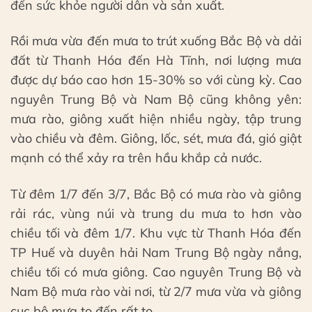
đến sức khỏe người dân và sản xuất.
Rồi mưa vừa đến mưa to trút xuống Bắc Bộ và dải
đất từ Thanh Hóa đến Hà Tĩnh, nơi lượng mưa
được dự báo cao hơn 15-30% so với cùng kỳ. Cao
nguyên Trung Bộ và Nam Bộ cũng không yên:
mưa rào, giông xuất hiện nhiều ngày, tập trung
vào chiều và đêm. Giông, lốc, sét, mưa đá, gió giật
mạnh có thể xảy ra trên hầu khắp cả nước.
Từ đêm 1/7 đến 3/7, Bắc Bộ có mưa rào và giông
rải rác, vùng núi và trung du mưa to hơn vào
chiều tối và đêm 1/7. Khu vực từ Thanh Hóa đến
TP Huế và duyên hải Nam Trung Bộ ngày nắng,
chiều tối có mưa giông. Cao nguyên Trung Bộ và
Nam Bộ mưa rào vài nơi, từ 2/7 mưa vừa và giông
cục bộ mưa to đến rất to.