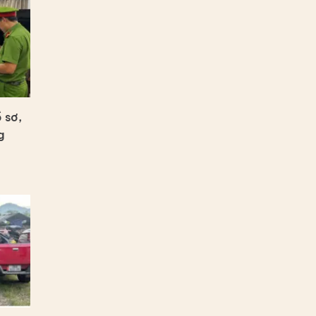
 sơ,
g