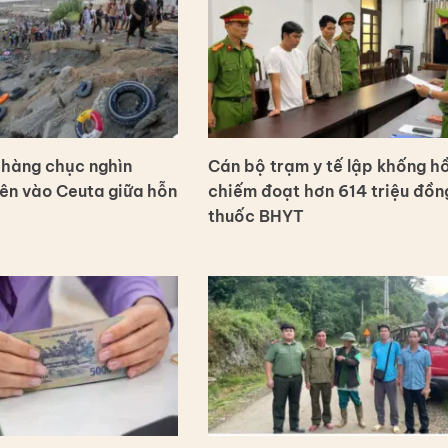
n hàng chục nghìn
Cán bộ trạm y tế lập khống hồ
iên vào Ceuta giữa hỗn
chiếm đoạt hơn 614 triệu đồn
thuốc BHYT