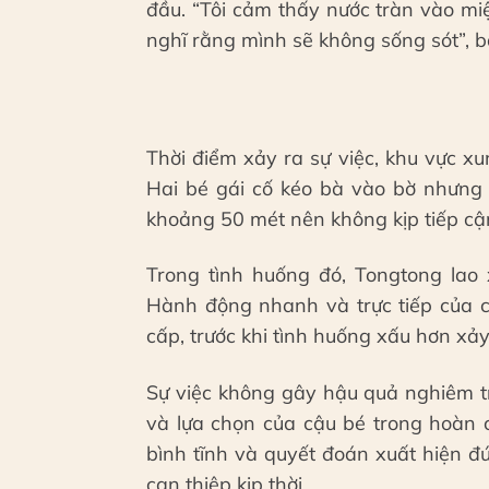
đầu. “Tôi cảm thấy nước tràn vào miệ
nghĩ rằng mình sẽ không sống sót”, bà
Thời điểm xảy ra sự việc, khu vực x
Hai bé gái cố kéo bà vào bờ nhưng 
khoảng 50 mét nên không kịp tiếp cậ
Trong tình huống đó, Tongtong lao
Hành động nhanh và trực tiếp của c
cấp, trước khi tình huống xấu hơn xảy
Sự việc không gây hậu quả nghiêm t
và lựa chọn của cậu bé trong hoàn
bình tĩnh và quyết đoán xuất hiện đ
can thiệp kịp thời.