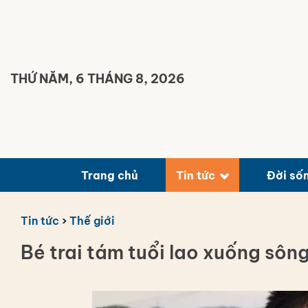
Bỏ
qua
nội
dung
THỨ NĂM, 6 THÁNG 8, 2026
Trang chủ
Tin tức
Đời số
Tin tức
›
Thế giới
Bé trai tám tuổi lao xuống sôn