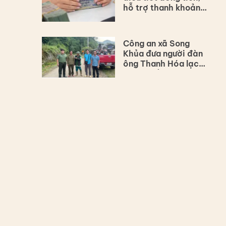
hỗ trợ thanh khoản
cho hệ thống ngân
hàng
Công an xã Song
Khủa đưa người đàn
ông Thanh Hóa lạc
đường về với gia đình