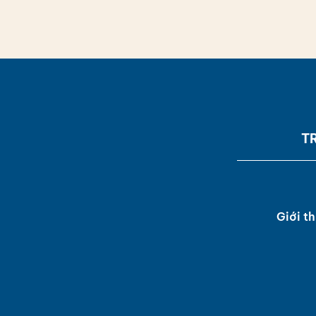
T
Giới th