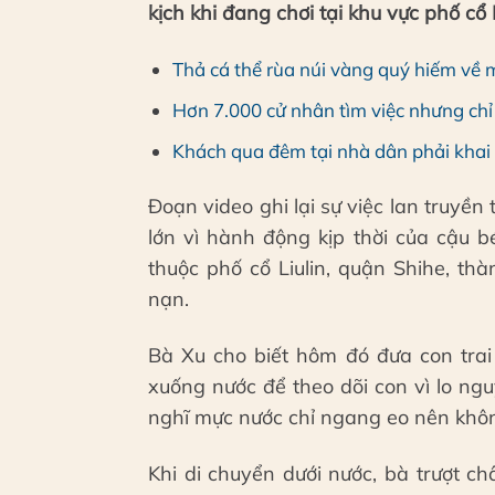
kịch khi đang chơi tại khu vực phố cổ L
Thả cá thể rùa núi vàng quý hiếm về 
Hơn 7.000 cử nhân tìm việc nhưng ch
Khách qua đêm tại nhà dân phải khai 
Đoạn video ghi lại sự việc lan truyền
lớn vì hành động kịp thời của cậu b
thuộc phố cổ Liulin, quận Shihe, t
nạn.
Bà Xu cho biết hôm đó đưa con trai
xuống nước để theo dõi con vì lo n
nghĩ mực nước chỉ ngang eo nên không
Khi di chuyển dưới nước, bà trượt ch