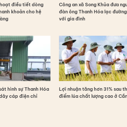
hoạt điều tiết dòng
Công an xã Song Khủa đưa ng
thanh khoản cho hệ
đàn ông Thanh Hóa lạc đường
hàng
với gia đình
át hình sự Thanh Hóa
Lợi nhuận tăng hơn 31% sau th
dây cáp điện chỉ
điểm lúa chất lượng cao ở Cầ