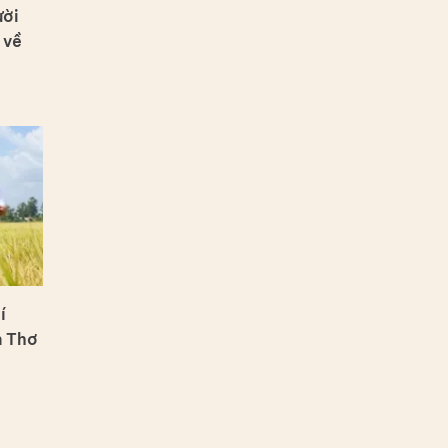
ười
 về
í
n Thơ