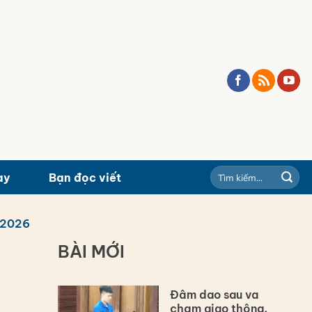
ay
Bạn đọc viết
/2026
BÀI MỚI
Đâm dao sau va
chạm giao thông,