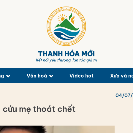
ng
Văn hoá
Video hot
Xưa và n
04/07
g cứu mẹ thoát chết