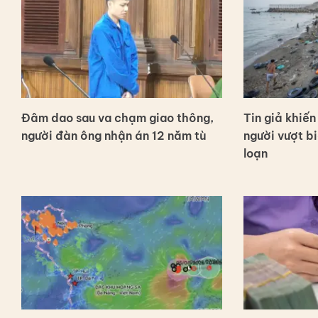
Đâm dao sau va chạm giao thông,
Tin giả khiế
người đàn ông nhận án 12 năm tù
người vượt b
loạn