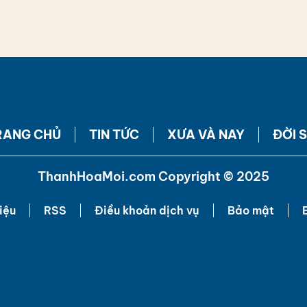
RANG CHỦ
TIN TỨC
XƯA VÀ NAY
ĐỜI 
ThanhHoaMoi.com Copyright © 2025
iệu
RSS
Điều khoản dịch vụ
Bảo mật