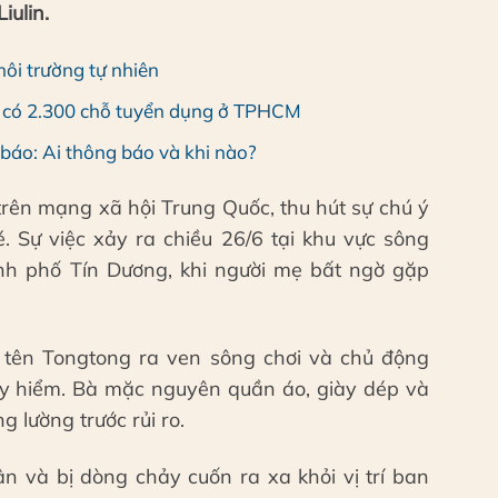
iulin.
môi trường tự nhiên
ỉ có 2.300 chỗ tuyển dụng ở TPHCM
báo: Ai thông báo và khi nào?
 trên mạng xã hội Trung Quốc, thu hút sự chú ý
é. Sự việc xảy ra chiều 26/6 tại khu vực sông
hành phố Tín Dương, khi người mẹ bất ngờ gặp
 tên Tongtong ra ven sông chơi và chủ động
guy hiểm. Bà mặc nguyên quần áo, giày dép và
 lường trước rủi ro.
ân và bị dòng chảy cuốn ra xa khỏi vị trí ban