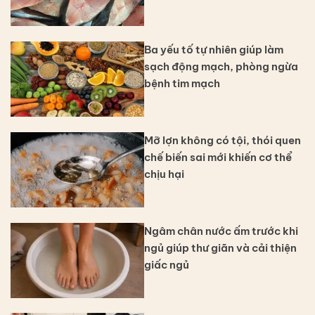
Ba yếu tố tự nhiên giúp làm
sạch động mạch, phòng ngừa
bệnh tim mạch
Mỡ lợn không có tội, thói quen
chế biến sai mới khiến cơ thể
chịu hại
Ngâm chân nước ấm trước khi
ngủ giúp thư giãn và cải thiện
giấc ngủ