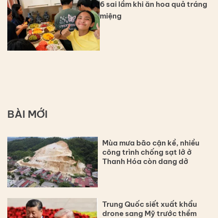
6 sai lầm khi ăn hoa quả tráng
miệng
BÀI MỚI
Mùa mưa bão cận kề, nhiều
công trình chống sạt lở ở
Thanh Hóa còn dang dở
Trung Quốc siết xuất khẩu
drone sang Mỹ trước thềm