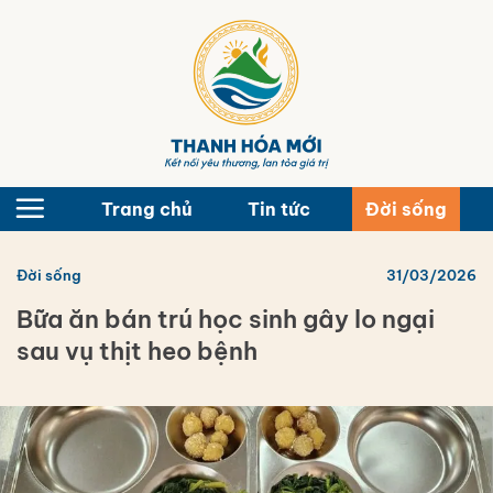
Bỏ
qua
nội
dung
Trang chủ
Tin tức
Đời sống
Đời sống
31/03/2026
Bữa ăn bán trú học sinh gây lo ngại
sau vụ thịt heo bệnh