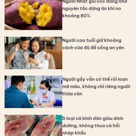
Người Nhật giữ vóc dáng nhờ
nguyên tắc dừng ăn khi no
khoảng 80%
Người cao tuổi giữ khoảng
cách vừa đủ để sống an yên
Người gầy vẫn có thể rối loạn
mỡ máu, không chỉ riêng người
thừa cân
5 loại cá bình dân giàu dinh
dưỡng, không thua cá hồi
nhập khẩu