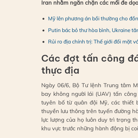
Iran nhằm ngăn chặn các mối đe dọa t
Mỹ lên phương án bồi thường cho đồng
Putin bác bỏ thư hòa bình, Ukraine t
Rủi ro địa chính trị: Thế giới đối mặt
Các đợt tấn công đáp
thực địa
Ngày 06/6, Bộ Tư lệnh Trung tâm M
bay không người lái (UAV) tấn công
tuyên bố từ quân đội Mỹ, các thiết
thuyền lưu thông trên tuyến đường h
lực lượng của họ luôn duy trì trạng 
khu vực trước những hành động bị coi 