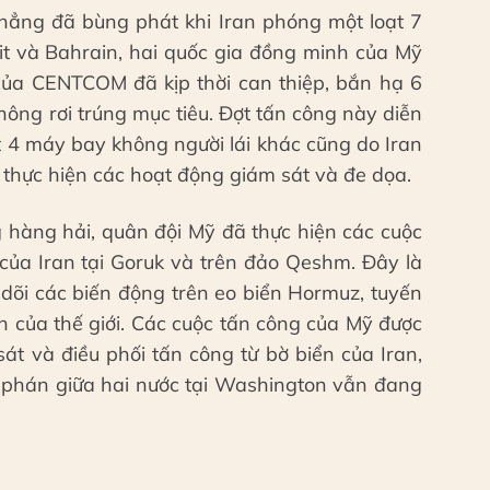
thẳng đã bùng phát khi Iran phóng một loạt 7
t và Bahrain, hai quốc gia đồng minh của Mỹ
của CENTCOM đã kịp thời can thiệp, bắn hạ 6
hông rơi trúng mục tiêu. Đợt tấn công này diễn
iệt 4 máy bay không người lái khác cũng do Iran
hực hiện các hoạt động giám sát và đe dọa.
 hàng hải, quân đội Mỹ đã thực hiện các cuộc
của Iran tại Goruk và trên đảo Qeshm. Đây là
o dõi các biến động trên eo biển Hormuz, tuyến
 của thế giới. Các cuộc tấn công của Mỹ được
sát và điều phối tấn công từ bờ biển của Iran,
m phán giữa hai nước tại Washington vẫn đang