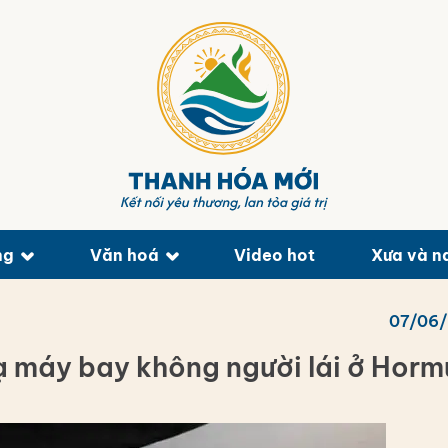
ng
Văn hoá
Video hot
Xưa và n
07/06
 máy bay không người lái ở Horm