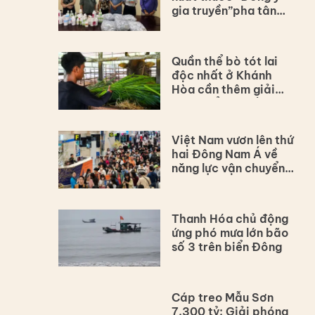
gia truyền”pha tân
dược
Quần thể bò tót lai
độc nhất ở Khánh
Hòa cần thêm giải
pháp để bảo tồn lâu
dài
Việt Nam vươn lên thứ
hai Đông Nam Á về
năng lực vận chuyển
hàng không
Thanh Hóa chủ động
ứng phó mưa lớn bão
số 3 trên biển Đông
Cáp treo Mẫu Sơn
7.300 tỷ: Giải phóng