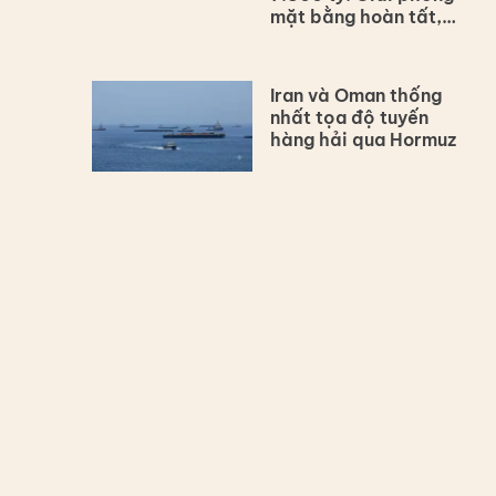
mặt bằng hoàn tất,
dự án vẫn lùi tiến độ
Iran và Oman thống
nhất tọa độ tuyến
hàng hải qua Hormuz