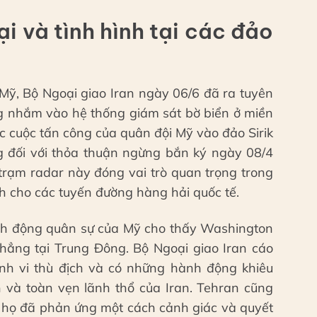
i và tình hình tại các đảo
Mỹ, Bộ Ngoại giao Iran ngày 06/6 đã ra tuyên
 nhắm vào hệ thống giám sát bờ biển ở miền
 cuộc tấn công của quân đội Mỹ vào đảo Sirik
 đối với thỏa thuận ngừng bắn ký ngày 08/4
 trạm radar này đóng vai trò quan trọng trong
inh cho các tuyến đường hàng hải quốc tế.
ành động quân sự của Mỹ cho thấy Washington
hẳng tại Trung Đông. Bộ Ngoại giao Iran cáo
ành vi thù địch và có những hành động khiêu
và toàn vẹn lãnh thổ của Iran. Tehran cũng
a họ đã phản ứng một cách cảnh giác và quyết