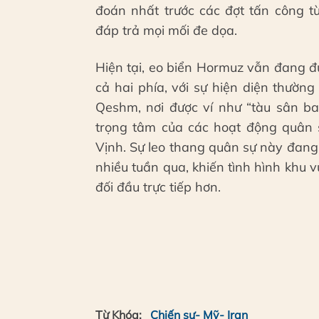
đoán nhất trước các đợt tấn công 
đáp trả mọi mối đe dọa.
Hiện tại, eo biển Hormuz vẫn đang đư
cả hai phía, với sự hiện diện thườn
Qeshm, nơi được ví như “tàu sân ba
trọng tâm của các hoạt động quân 
Vịnh. Sự leo thang quân sự này đang 
nhiều tuần qua, khiến tình hình khu 
đối đầu trực tiếp hơn.
Từ Khóa:
Chiến sự- Mỹ- Iran