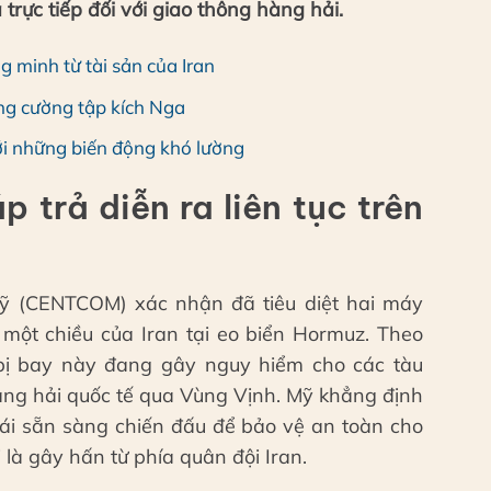
rực tiếp đối với giao thông hàng hải.
 minh từ tài sản của Iran
ăng cường tập kích Nga
 với những biến động khó lường
 trả diễn ra liên tục trên
ỹ (CENTCOM) xác nhận đã tiêu diệt hai máy
 một chiều của Iran tại eo biển Hormuz. Theo
 bị bay này đang gây nguy hiểm cho các tàu
àng hải quốc tế qua Vùng Vịnh. Mỹ khẳng định
thái sẵn sàng chiến đấu để bảo vệ an toàn cho
là gây hấn từ phía quân đội Iran.