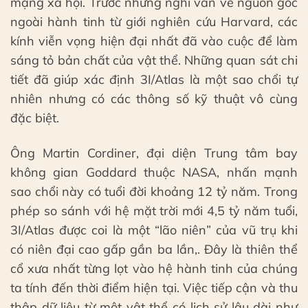
mạng xã hội. Trước những nghi vấn về nguồn gốc
ngoài hành tinh từ giới nghiên cứu Harvard, các
kính viễn vọng hiện đại nhất đã vào cuộc để làm
sáng tỏ bản chất của vật thể. Những quan sát chi
tiết đã giúp xác định 3I/Atlas là một sao chổi tự
nhiên nhưng có các thông số kỹ thuật vô cùng
đặc biệt.
Ông Martin Cordiner, đại diện Trung tâm bay
không gian Goddard thuộc NASA, nhấn mạnh
sao chổi này có tuổi đời khoảng 12 tỷ năm. Trong
phép so sánh với hệ mặt trời mới 4,5 tỷ năm tuổi,
3I/Atlas được coi là một “lão niên” của vũ trụ khi
có niên đại cao gấp gần ba lần,. Đây là thiên thể
cổ xưa nhất từng lọt vào hệ hành tinh của chúng
ta tính đến thời điểm hiện tại. Việc tiếp cận và thu
thập dữ liệu từ một vật thể có lịch sử lâu dài như