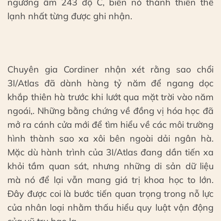
ngưỡng âm 243 độ C, biến nó thành thiên thể
lạnh nhất từng được ghi nhận.
Chuyên gia Cordiner nhận xét rằng sao chổi
3I/Atlas đã dành hàng tỷ năm để ngang dọc
khắp thiên hà trước khi lướt qua mặt trời vào năm
ngoái,. Những bằng chứng về đồng vị hóa học đã
mở ra cánh cửa mới để tìm hiểu về các môi trường
hình thành sao xa xôi bên ngoài dải ngân hà.
Mặc dù hành trình của 3I/Atlas đang dần tiến xa
khỏi tầm quan sát, nhưng những di sản dữ liệu
mà nó để lại vẫn mang giá trị khoa học to lớn.
Đây được coi là bước tiến quan trọng trong nỗ lực
của nhân loại nhằm thấu hiểu quy luật vận động