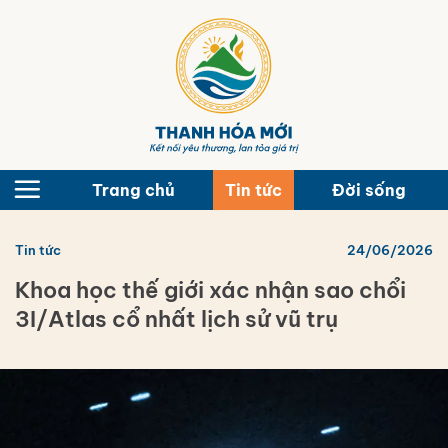
Bỏ
qua
nội
dung
Trang chủ
Tin tức
Đời sống
Tin tức
24/06/2026
Khoa học thế giới xác nhận sao chổi
3I/Atlas cổ nhất lịch sử vũ trụ