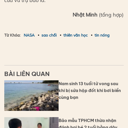
của vũ trụ bao la.
Nhật Minh
(tổng hợp)
Từ Khóa:
NASA
sao chổi
thiên văn học
tin nóng
BÀI LIÊN QUAN
Nam sinh 13 tuổi tử vong sau
khi bị sứa hộp đốt khi bơi biển
cùng bạn
Bảo mẫu TPHCM thừa nhận
đánh hai bé 2 tuổi bằng dây