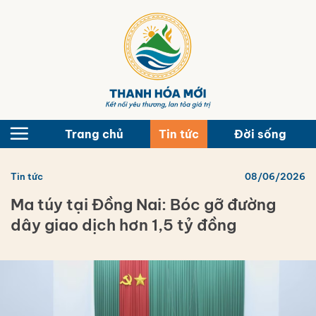
Bỏ
qua
nội
dung
Trang chủ
Tin tức
Đời sống
Tin tức
08/06/2026
Ma túy tại Đồng Nai: Bóc gỡ đường
dây giao dịch hơn 1,5 tỷ đồng