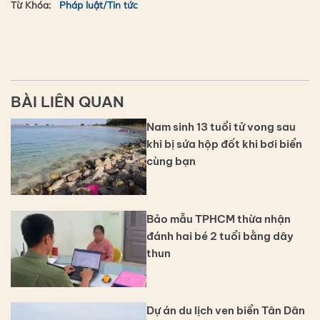
Từ Khóa:
Pháp luật/Tin tức
BÀI LIÊN QUAN
Nam sinh 13 tuổi tử vong sau
khi bị sứa hộp đốt khi bơi biển
cùng bạn
Bảo mẫu TPHCM thừa nhận
đánh hai bé 2 tuổi bằng dây
thun
Dự án du lịch ven biển Tân Dân