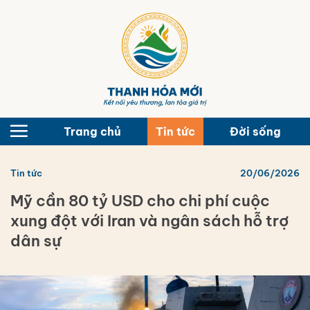
Bỏ
qua
nội
dung
Trang chủ
Tin tức
Đời sống
Tin tức
20/06/2026
Mỹ cần 80 tỷ USD cho chi phí cuộc
xung đột với Iran và ngân sách hỗ trợ
dân sự