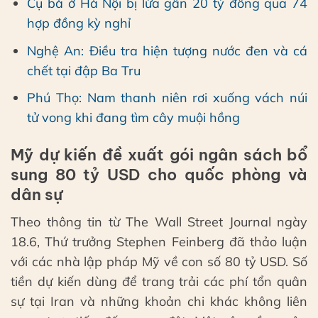
Cụ bà ở Hà Nội bị lừa gần 20 tỷ đồng qua 74
hợp đồng kỳ nghỉ
Nghệ An: Điều tra hiện tượng nước đen và cá
chết tại đập Ba Tru
Phú Thọ: Nam thanh niên rơi xuống vách núi
tử vong khi đang tìm cây muội hồng
Mỹ dự kiến đề xuất gói ngân sách bổ
sung 80 tỷ USD cho quốc phòng và
dân sự
Theo thông tin từ The Wall Street Journal ngày
18.6, Thứ trưởng Stephen Feinberg đã thảo luận
với các nhà lập pháp Mỹ về con số 80 tỷ USD. Số
tiền dự kiến dùng để trang trải các phí tổn quân
sự tại Iran và những khoản chi khác không liên