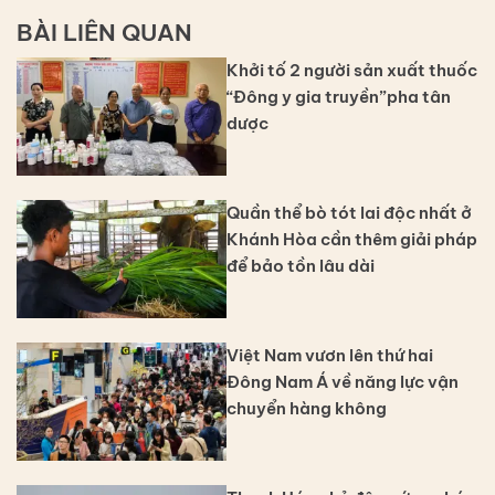
BÀI LIÊN QUAN
Khởi tố 2 người sản xuất thuốc
“Đông y gia truyền”pha tân
dược
Quần thể bò tót lai độc nhất ở
Khánh Hòa cần thêm giải pháp
để bảo tồn lâu dài
Việt Nam vươn lên thứ hai
Đông Nam Á về năng lực vận
chuyển hàng không