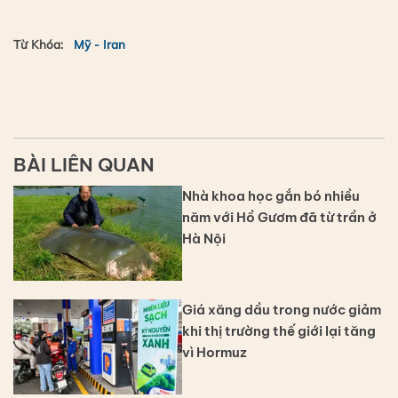
Từ Khóa:
Mỹ - Iran
BÀI LIÊN QUAN
Nhà khoa học gắn bó nhiều
năm với Hồ Gươm đã từ trần ở
Hà Nội
Giá xăng dầu trong nước giảm
khi thị trường thế giới lại tăng
vì Hormuz