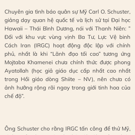
Chuyên gia tình báo quân sự Mỹ Carl O. Schuster,
giảng dạy quan hệ quốc tế và lịch sử tại Đại học
Hawaii – Thái Bình Dương, nói với Thanh Niên: ”
Đối với khu vực vùng vịnh Ba Tư, Lực Vệ binh
Cách Iran (IRGC) hoạt động độc lập với chính
phủ, nhất là khi “Lãnh đạo tối cao” tương ứng
Mojtaba Khamenei chưa chính thức được phong
Ayatollah (học giả giáo dục cấp nhất cao nhất
trong Hồi giáo dòng Shiite – NV), nên chưa có
ảnh hưởng rộng rãi ngay trong giới tinh hoa của
chế độ”.
Ông Schuster cho rằng IRGC tấn công để thử Mỹ,