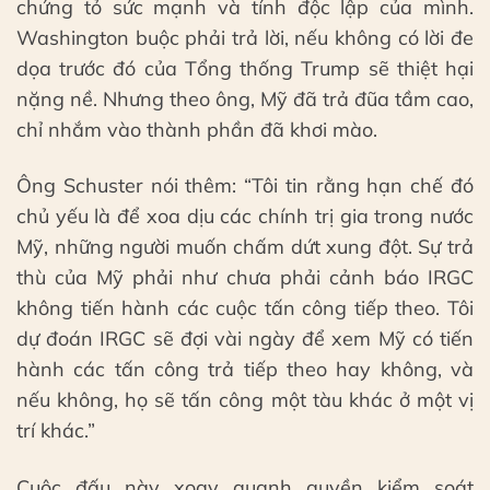
chứng tỏ sức mạnh và tính độc lập của mình.
Washington buộc phải trả lời, nếu không có lời đe
dọa trước đó của Tổng thống Trump sẽ thiệt hại
nặng nề. Nhưng theo ông, Mỹ đã trả đũa tầm cao,
chỉ nhắm vào thành phần đã khơi mào.
Ông Schuster nói thêm: “Tôi tin rằng hạn chế đó
chủ yếu là để xoa dịu các chính trị gia trong nước
Mỹ, những người muốn chấm dứt xung đột. Sự trả
thù của Mỹ phải như chưa phải cảnh báo IRGC
không tiến hành các cuộc tấn công tiếp theo. Tôi
dự đoán IRGC sẽ đợi vài ngày để xem Mỹ có tiến
hành các tấn công trả tiếp theo hay không, và
nếu không, họ sẽ tấn công một tàu khác ở một vị
trí khác.”
Cuộc đấu này xoay quanh quyền kiểm soát