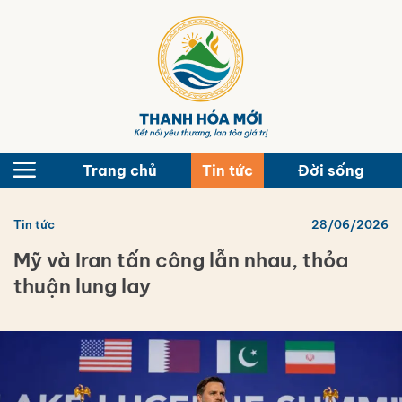
Bỏ
qua
nội
dung
Trang chủ
Tin tức
Đời sống
Tin tức
28/06/2026
Mỹ và Iran tấn công lẫn nhau, thỏa
thuận lung lay