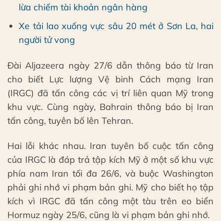
lừa chiếm tài khoản ngân hàng
Xe tải lao xuống vực sâu 20 mét ở Sơn La, hai
người tử vong
Đài Aljazeera ngày 27/6 dẫn thông báo từ Iran
cho biết Lực lượng Vệ binh Cách mạng Iran
(IRGC) đã tấn công các vị trí liên quan Mỹ trong
khu vực. Cùng ngày, Bahrain thông báo bị Iran
tấn công, tuyên bố lên Tehran.
Hai lỗi khác nhau. Iran tuyên bố cuộc tấn công
của IRGC là đáp trả tập kích Mỹ ở một số khu vực
phía nam Iran tối đa 26/6, và buộc Washington
phải ghi nhớ vi phạm bản ghi. Mỹ cho biết họ tập
kích vì IRGC đã tấn công một tàu trên eo biển
Hormuz ngày 25/6, cũng là vi phạm bản ghi nhớ.