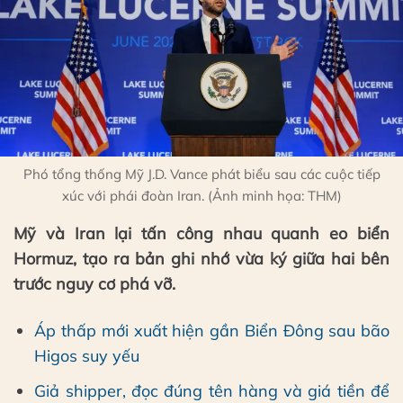
Phó tổng thống Mỹ J.D. Vance phát biểu sau các cuộc tiếp
xúc với phái đoàn Iran. (Ảnh minh họa: THM)
Mỹ và Iran lại tấn công nhau quanh eo biển
Hormuz, tạo ra bản ghi nhớ vừa ký giữa hai bên
trước nguy cơ phá vỡ.
Áp thấp mới xuất hiện gần Biển Đông sau bão
Higos suy yếu
Giả shipper, đọc đúng tên hàng và giá tiền để