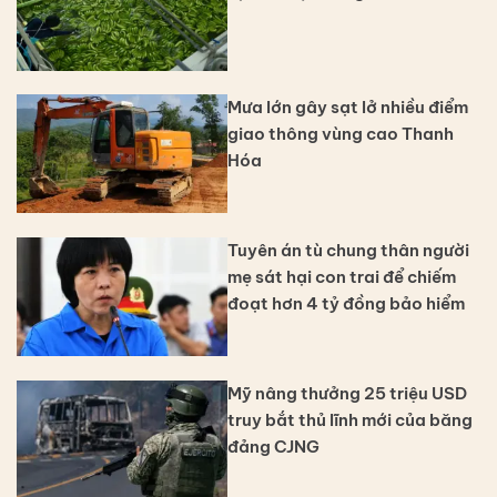
Mưa lớn gây sạt lở nhiều điểm
giao thông vùng cao Thanh
Hóa
Tuyên án tù chung thân người
mẹ sát hại con trai để chiếm
đoạt hơn 4 tỷ đồng bảo hiểm
Mỹ nâng thưởng 25 triệu USD
truy bắt thủ lĩnh mới của băng
đảng CJNG