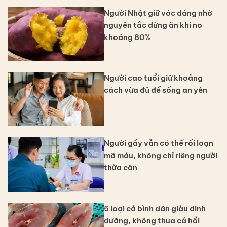
Người Nhật giữ vóc dáng nhờ
nguyên tắc dừng ăn khi no
khoảng 80%
Người cao tuổi giữ khoảng
cách vừa đủ để sống an yên
Người gầy vẫn có thể rối loạn
mỡ máu, không chỉ riêng người
thừa cân
5 loại cá bình dân giàu dinh
dưỡng, không thua cá hồi