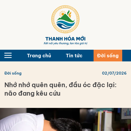
Bỏ
qua
nội
dung
Trang chủ
Tin tức
Đời sống
Đời sống
02/07/2026
Nhớ nhớ quên quên, đầu óc đặc lại:
não đang kêu cứu