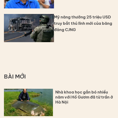
Mỹ nâng thưởng 25 triệu USD
truy bắt thủ lĩnh mới của băng
đảng CJNG
BÀI MỚI
Nhà khoa học gắn bó nhiều
năm với Hồ Gươm đã từ trần ở
Hà Nội