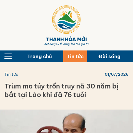
Bỏ
qua
nội
dung
Trang chủ
Tin tức
Đời sống
Tin tức
01/07/2026
Trùm ma túy trốn truy nã 30 năm bị
bắt tại Lào khi đã 76 tuổi