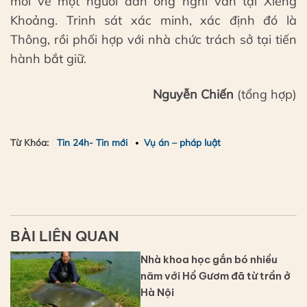
mối về một người đàn ông nghi vấn tại Xiêng
Khoảng. Trinh sát xác minh, xác định đó là
Thông, rồi phối hợp với nhà chức trách sở tại tiến
hành bắt giữ.
Nguyễn Chiến
(tổng hợp)
Từ Khóa:
Tin 24h- Tin mới
Vụ án – pháp luật
BÀI LIÊN QUAN
Nhà khoa học gắn bó nhiều
năm với Hồ Gươm đã từ trần ở
Hà Nội