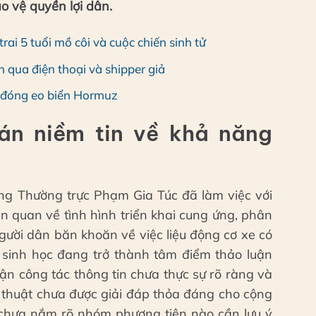
 vệ quyền lợi dân.
rai 5 tuổi mồ côi và cuộc chiến sinh tử
 qua điện thoại và shipper giả
n đóng eo biển Hormuz
án niềm tin về khả năng
ng Thường trực Phạm Gia Túc đã làm việc với
n quan về tình hình triển khai cung ứng, phân
gười dân băn khoăn về việc liệu động cơ xe có
sinh học đang trở thành tâm điểm thảo luận
ận công tác thông tin chưa thực sự rõ ràng và
ỹ thuật chưa được giải đáp thỏa đáng cho cộng
chưa nắm rõ nhóm phương tiện nào cần lưu ý