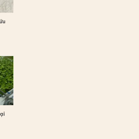
ứu
ại