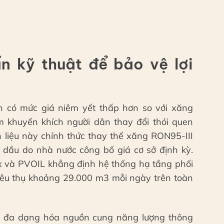
n kỹ thuật để bảo vệ lợi
n có mức giá niêm yết thấp hơn so với xăng
 khuyến khích người dân thay đổi thói quen
ên liệu này chính thức thay thế xăng RON95-III
dầu do nhà nước công bố giá cơ sở định kỳ.
x và PVOIL khẳng định hệ thống hạ tầng phối
iêu thụ khoảng 29.000 m3 mỗi ngày trên toàn
c đa dạng hóa nguồn cung năng lượng thông