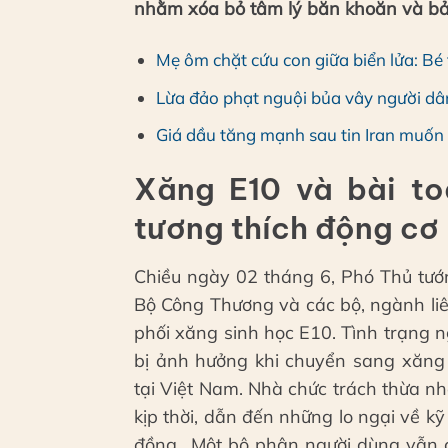
nhằm xóa bỏ tâm lý băn khoăn và bảo
Mẹ ôm chặt cứu con giữa biển lửa: Bé t
Lừa đảo phạt nguội bủa vây người dân
Giá dầu tăng mạnh sau tin Iran muố
Xăng E10 và bài to
tương thích động cơ
Chiều ngày 02 tháng 6, Phó Thủ tướ
Bộ Công Thương và các bộ, ngành liê
phối xăng sinh học E10. Tình trạng n
bị ảnh hưởng khi chuyển sang xăng 
tại Việt Nam. Nhà chức trách thừa nh
kịp thời, dẫn đến những lo ngại về k
đồng,. Một bộ phận người dùng vẫn 