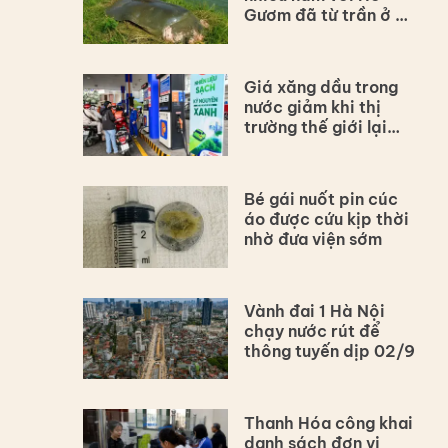
Gươm đã từ trần ở Hà
Nội
Giá xăng dầu trong
nước giảm khi thị
trường thế giới lại
tăng vì Hormuz
Bé gái nuốt pin cúc
áo được cứu kịp thời
nhờ đưa viện sớm
Vành đai 1 Hà Nội
chạy nước rút để
thông tuyến dịp 02/9
Thanh Hóa công khai
danh sách đơn vị