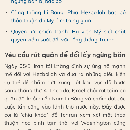
ngừng bắn bị bác bỏ
Căng thẳng Li Băng: Phía Hezbollah bác bỏ
thỏa thuận do Mỹ làm trung gian
Quyền lực chiến tranh: Hạ viện Mỹ siết chặt
quyền kiểm soát đối với Tổng thống Trump
Yêu cầu rút quân để đổi lấy ngừng bắn
Ngày 05/6, Iran tái khẳng định sự ủng hộ mạnh
mẽ đối với Hezbollah và đưa ra những điều kiện
cụ thể để chấm dứt xung đột khu vực đã bước
sang tháng thứ 4. Theo đó, Israel phải rút toàn bộ
quân đội khỏi miền Nam Li Băng và chấm dứt các
cuộc tấn công vào lãnh thổ nước này. Đây được
coi là “chìa khóa” để Tehran xem xét một thỏa
thuận hòa bình tạm thời với Washington cũng