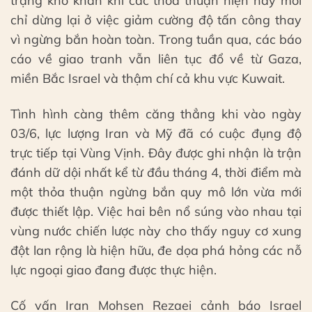
trạng khó khăn khi các thỏa thuận hiện nay mới
chỉ dừng lại ở việc giảm cường độ tấn công thay
vì ngừng bắn hoàn toàn. Trong tuần qua, các báo
cáo về giao tranh vẫn liên tục đổ về từ Gaza,
miền Bắc Israel và thậm chí cả khu vực Kuwait.
Tình hình càng thêm căng thẳng khi vào ngày
03/6, lực lượng Iran và Mỹ đã có cuộc đụng độ
trực tiếp tại Vùng Vịnh. Đây được ghi nhận là trận
đánh dữ dội nhất kể từ đầu tháng 4, thời điểm mà
một thỏa thuận ngừng bắn quy mô lớn vừa mới
được thiết lập. Việc hai bên nổ súng vào nhau tại
vùng nước chiến lược này cho thấy nguy cơ xung
đột lan rộng là hiện hữu, đe dọa phá hỏng các nỗ
lực ngoại giao đang được thực hiện.
Cố vấn Iran Mohsen Rezaei cảnh báo Israel