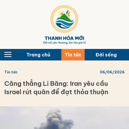
Bỏ
qua
nội
dung
Trang chủ
Tin tức
Đời sống
Tin tức
06/06/2026
Căng thẳng Li Băng: Iran yêu cầu
Israel rút quân để đạt thỏa thuận