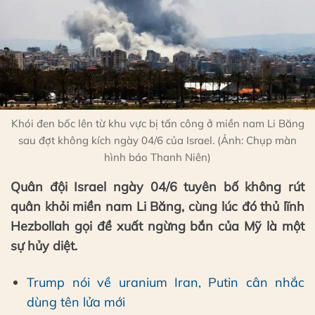
Khói đen bốc lên từ khu vực bị tấn công ở miền nam Li Băng
sau đợt không kích ngày 04/6 của Israel. (Ảnh: Chụp màn
hình báo Thanh Niên)
Quân đội Israel ngày 04/6 tuyên bố không rút
quân khỏi miền nam Li Băng, cùng lúc đó thủ lĩnh
Hezbollah gọi đề xuất ngừng bắn của Mỹ là một
sự hủy diệt.
Trump nói về uranium Iran, Putin cân nhắc
dùng tên lửa mới