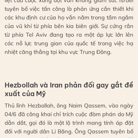
liệt của cuộc xung đột vẫn không giảm sút. Israel
tuyên bố việc tấn công là phản ứng cần thiết khi
các khu định cư của họ vẫn nằm trong tầm ngắm
của vũ khí từ phía bên kia biên giới. Sự cứng rắn
từ phía Tel Aviv đang tạo ra một áp lực lớn lên
các nỗ lực trung gian của quốc tế trong việc hạ
nhiệt căng thẳng tại khu vực Trung Đông.
Hezbollah và Iran phản đối gay gắt đề
xuất của Mỹ
Thủ lĩnh Hezbollah, ông Naim Qassem, vào ngày
04/6 đã công khai chỉ trích cuộc đàm phán do Mỹ
dẫn dắt, gọi đó là một lộ trình mang tính áp đặt
đối với người dân Li Băng. Ông Qassem tuyên bố