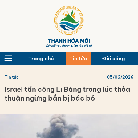
Bỏ
qua
nội
dung
Trang chủ
Tin tức
Đời sống
Tin tức
05/06/2026
Israel tấn công Li Băng trong lúc thỏa
thuận ngừng bắn bị bác bỏ