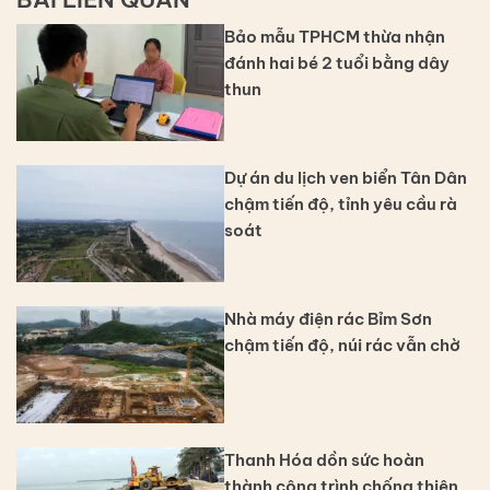
Bảo mẫu TPHCM thừa nhận
đánh hai bé 2 tuổi bằng dây
thun
Dự án du lịch ven biển Tân Dân
chậm tiến độ, tỉnh yêu cầu rà
soát
Nhà máy điện rác Bỉm Sơn
chậm tiến độ, núi rác vẫn chờ
Thanh Hóa dồn sức hoàn
thành công trình chống thiên