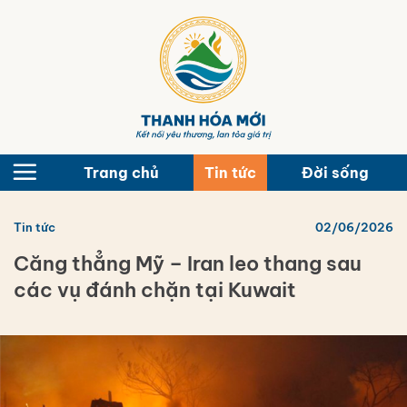
Bỏ
qua
nội
dung
Trang chủ
Tin tức
Đời sống
Tin tức
02/06/2026
Căng thẳng Mỹ – Iran leo thang sau
các vụ đánh chặn tại Kuwait