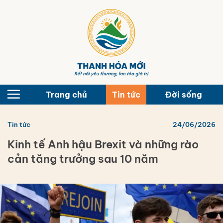
Bỏ
qua
nội
dung
Trang chủ
Tin tức
Đời sống
Tin tức
24/06/2026
Kinh tế Anh hậu Brexit và những rào
cản tăng trưởng sau 10 năm