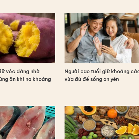
iữ vóc dáng nhờ
Người cao tuổi giữ khoảng cá
ừng ăn khi no khoảng
vừa đủ để sống an yên