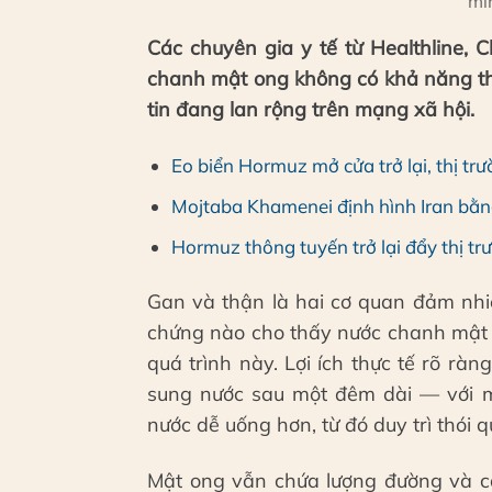
mi
Các chuyên gia y tế từ Healthline, 
chanh mật ong không có khả năng th
tin đang lan rộng trên mạng xã hội.
Eo biển Hormuz mở cửa trở lại, thị t
Mojtaba Khamenei định hình Iran bằng
Hormuz thông tuyến trở lại đẩy thị t
Gan và thận là hai cơ quan đảm nhi
chứng nào cho thấy nước chanh mật 
quá trình này. Lợi ích thực tế rõ ràng
sung nước sau một đêm dài — với m
nước dễ uống hơn, từ đó duy trì thói
Mật ong vẫn chứa lượng đường và ca