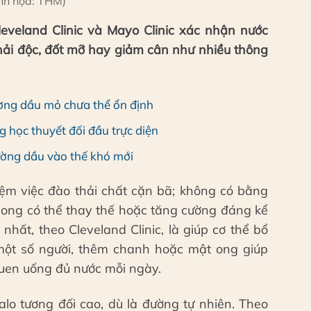
nh họa: THM)
Cleveland Clinic và Mayo Clinic xác nhận nước
ải độc, đốt mỡ hay giảm cân như nhiều thông
rường dầu mỏ chưa thể ổn định
 học thuyết đối đầu trực diện
rường dầu vào thế khó mới
ệm việc đào thải chất cặn bã; không có bằng
ong có thể thay thế hoặc tăng cường đáng kể
 nhất, theo Cleveland Clinic, là giúp cơ thể bổ
ột số người, thêm chanh hoặc mật ong giúp
 quen uống đủ nước mỗi ngày.
lo tương đối cao, dù là đường tự nhiên. Theo