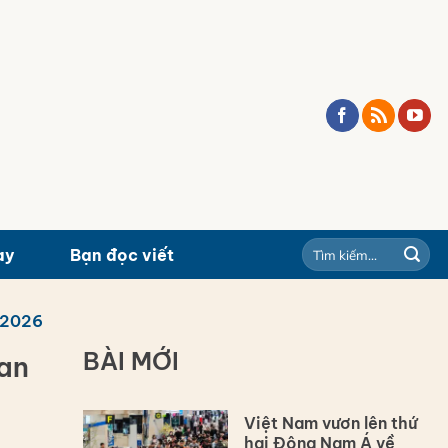
ay
Bạn đọc viết
/2026
BÀI MỚI
lan
Việt Nam vươn lên thứ
hai Đông Nam Á về