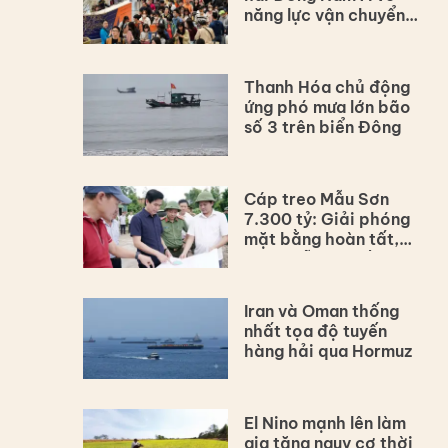
năng lực vận chuyển
hàng không
Thanh Hóa chủ động
ứng phó mưa lớn bão
số 3 trên biển Đông
Cáp treo Mẫu Sơn
7.300 tỷ: Giải phóng
mặt bằng hoàn tất,
dự án vẫn lùi tiến độ
Iran và Oman thống
nhất tọa độ tuyến
hàng hải qua Hormuz
El Nino mạnh lên làm
gia tăng nguy cơ thời