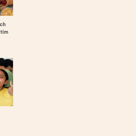
ạch
tim