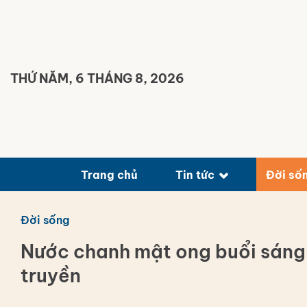
Bỏ
qua
nội
dung
THỨ NĂM, 6 THÁNG 8, 2026
Trang chủ
Tin tức
Đời số
Đời sống
Nước chanh mật ong buổi sáng: 
truyền