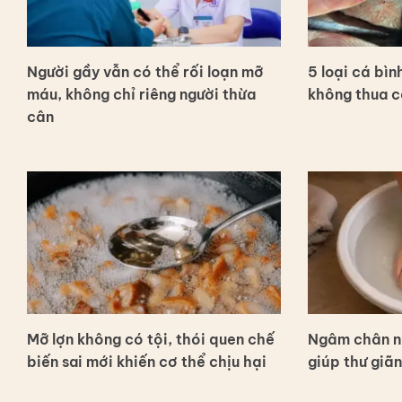
Người gầy vẫn có thể rối loạn mỡ
5 loại cá bìn
máu, không chỉ riêng người thừa
không thua c
cân
Mỡ lợn không có tội, thói quen chế
Ngâm chân nư
biến sai mới khiến cơ thể chịu hại
giúp thư giãn