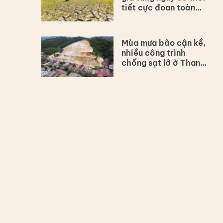
tiết cực đoan toàn
cầu
Mùa mưa bão cận kề,
nhiều công trình
chống sạt lở ở Thanh
Hóa còn dang dở