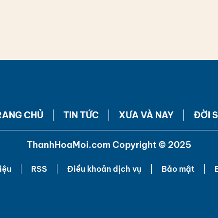
RANG CHỦ
TIN TỨC
XƯA VÀ NAY
ĐỜI 
ThanhHoaMoi.com Copyright © 2025
iệu
RSS
Điều khoản dịch vụ
Bảo mật