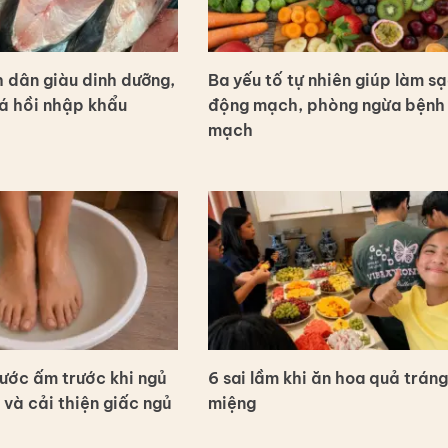
h dân giàu dinh dưỡng,
Ba yếu tố tự nhiên giúp làm s
á hồi nhập khẩu
động mạch, phòng ngừa bệnh 
mạch
ớc ấm trước khi ngủ
6 sai lầm khi ăn hoa quả tráng
 và cải thiện giấc ngủ
miệng