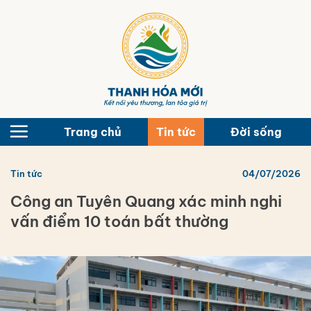
Bỏ
qua
nội
dung
Trang chủ
Tin tức
Đời sống
Tin tức
04/07/2026
Công an Tuyên Quang xác minh nghi
vấn điểm 10 toán bất thường