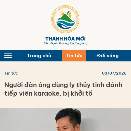
Bỏ
qua
nội
dung
Trang chủ
Tin tức
Đời sống
Tin tức
03/07/2026
Người đàn ông dùng ly thủy tinh đánh
tiếp viên karaoke, bị khởi tố