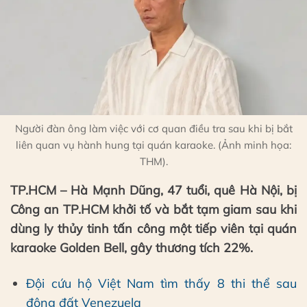
Người đàn ông làm việc với cơ quan điều tra sau khi bị bắt
liên quan vụ hành hung tại quán karaoke. (Ảnh minh họa:
THM).
TP.HCM – Hà Mạnh Dũng, 47 tuổi, quê Hà Nội, bị
Công an TP.HCM khởi tố và bắt tạm giam sau khi
dùng ly thủy tinh tấn công một tiếp viên tại quán
karaoke Golden Bell, gây thương tích 22%.
Đội cứu hộ Việt Nam tìm thấy 8 thi thể sau
động đất Venezuela