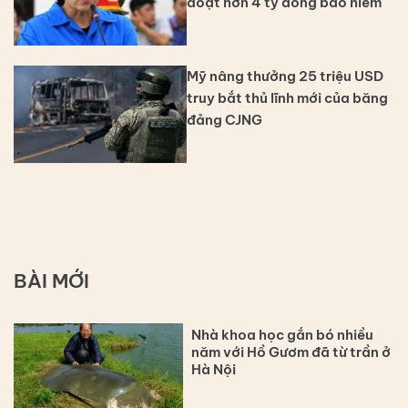
đoạt hơn 4 tỷ đồng bảo hiểm
Mỹ nâng thưởng 25 triệu USD
truy bắt thủ lĩnh mới của băng
đảng CJNG
BÀI MỚI
Nhà khoa học gắn bó nhiều
năm với Hồ Gươm đã từ trần ở
Hà Nội