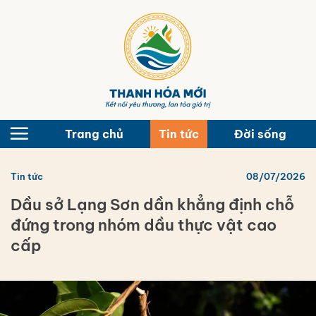
Bỏ
qua
nội
dung
Trang chủ
Tin tức
Đời sống
Tin tức
08/07/2026
Dầu sở Lạng Sơn dần khẳng định chỗ
đứng trong nhóm dầu thực vật cao
cấp