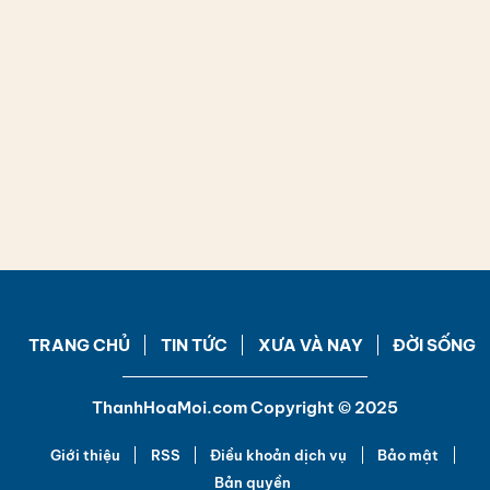
TRANG CHỦ
TIN TỨC
XƯA VÀ NAY
ĐỜI SỐNG
ThanhHoaMoi.com Copyright © 2025
Giới thiệu
RSS
Điều khoản dịch vụ
Bảo mật
Bản quyền