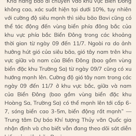
“Khả năng bão di chuyển vào khu vực Biển Đông
không cao, xác suất hiện tại dưới 10%, tuy nhiên
với cường độ siêu mạnh thì siêu bão Bavi cũng có
thể tác động đến vùng biển phía đông bắc của
khu vực phía bắc Biển Đông trong các khoảng
thời gian từ ngày 09 đến 11/7. Ngoài ra do ảnh
hưởng hút gió của siêu bão, gió tây nam trên khu
vực giữa và nam của Biển Đông (bao gồm vùng
biển đặc khu Trường Sa) từ ngày 09/7 cũng có xu
hướng mạnh lên. Cường độ gió tây nam trong các
ngày 09 đến 11/7 ở khu vực bắc, giữa và nam
của Biển Đông (bao gồm vùng biển đặc khu
Hoàng Sa, Trường Sa) có thể mạnh lên tới cấp 6-
7, sóng biển cao 3-5m, biển động rất mạnh” —
Trung tâm Dự báo Khí tượng Thủy văn Quốc gia
nhận định và cho biết vẫn đang theo dõi sát diễn