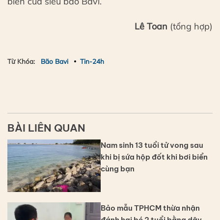
biến của siêu bão Bavi.
Lê Toan
(tổng hợp)
Từ Khóa:
Bão Bavi
Tin-24h
BÀI LIÊN QUAN
Nam sinh 13 tuổi tử vong sau
khi bị sứa hộp đốt khi bơi biển
cùng bạn
Bảo mẫu TPHCM thừa nhận
đánh hai bé 2 tuổi bằng dây