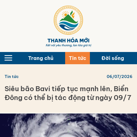
Bỏ
qua
nội
dung
Trang chủ
Tin tức
Đời sống
Tin tức
06/07/2026
Siêu bão Bavi tiếp tục mạnh lên, Biển
Đông có thể bị tác động từ ngày 09/7