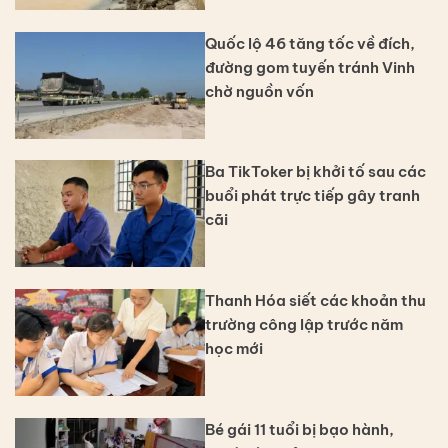
Quốc lộ 46 tăng tốc về đích,
đường gom tuyến tránh Vinh
chờ nguồn vốn
Ba TikToker bị khởi tố sau các
buổi phát trực tiếp gây tranh
cãi
Thanh Hóa siết các khoản thu
trường công lập trước năm
học mới
Bé gái 11 tuổi bị bạo hành,