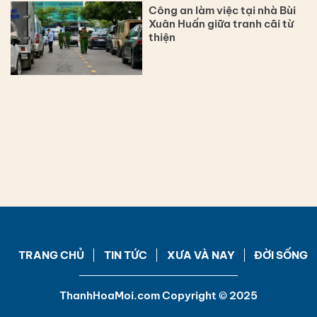
Công an làm việc tại nhà Bùi
Xuân Huấn giữa tranh cãi từ
thiện
TRANG CHỦ
TIN TỨC
XƯA VÀ NAY
ĐỜI SỐNG
ThanhHoaMoi.com Copyright © 2025