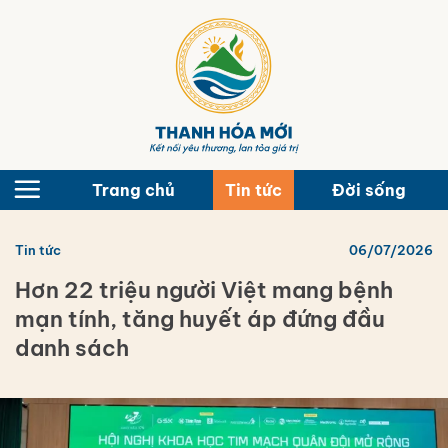
Bỏ
qua
nội
dung
Trang chủ
Tin tức
Đời sống
Tin tức
06/07/2026
Hơn 22 triệu người Việt mang bệnh
mạn tính, tăng huyết áp đứng đầu
danh sách