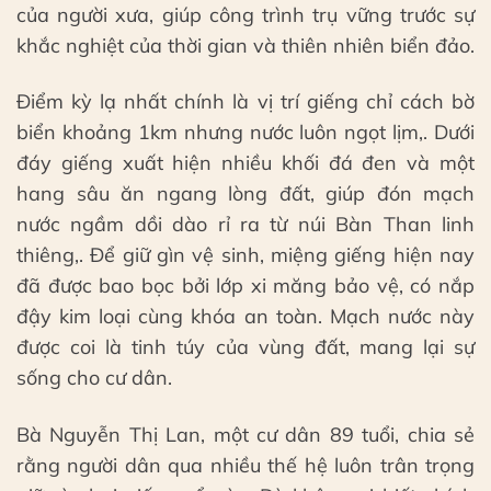
của người xưa, giúp công trình trụ vững trước sự
khắc nghiệt của thời gian và thiên nhiên biển đảo.
Điểm kỳ lạ nhất chính là vị trí giếng chỉ cách bờ
biển khoảng 1km nhưng nước luôn ngọt lịm,. Dưới
đáy giếng xuất hiện nhiều khối đá đen và một
hang sâu ăn ngang lòng đất, giúp đón mạch
nước ngầm dồi dào rỉ ra từ núi Bàn Than linh
thiêng,. Để giữ gìn vệ sinh, miệng giếng hiện nay
đã được bao bọc bởi lớp xi măng bảo vệ, có nắp
đậy kim loại cùng khóa an toàn. Mạch nước này
được coi là tinh túy của vùng đất, mang lại sự
sống cho cư dân.
Bà Nguyễn Thị Lan, một cư dân 89 tuổi, chia sẻ
rằng người dân qua nhiều thế hệ luôn trân trọng