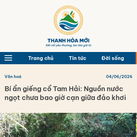
Bỏ
qua
nội
dung
Trang chủ
Tin tức
Đời sống
Văn hoá
04/06/2026
Bí ẩn giếng cổ Tam Hải: Nguồn nước
ngọt chưa bao giờ cạn giữa đảo khơi