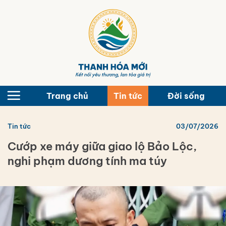
Bỏ
qua
nội
dung
Trang chủ
Tin tức
Đời sống
Tin tức
03/07/2026
Cướp xe máy giữa giao lộ Bảo Lộc,
nghi phạm dương tính ma túy