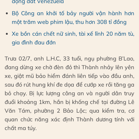
động đất Venezuela
Bộ Công an khởi tố bảy người vận hành hơn
một trăm web phim lậu, thu hơn 308 tỉ đồng
Xe bồn cán chết nữ sinh, tài xế lĩnh 20 năm tù,
gia đình đau đớn
Trưa 02/7, anh L.H.C, 33 tuổi, ngụ phường B’Lao,
đang dừng xe chờ đèn đỏ thì Thành nhảy lên yên
xe, giật mũ bảo hiểm đánh liên tiếp vào đầu anh,
sau đó rút hung khí đe dọa để cướp xe rồi tăng ga
bỏ chạy. Bị lực lượng công an và người dân truy
đuổi khoảng 1km, hắn bị khống chế tại đường Lê
Văn Tám, phường 2 Bảo Lộc; qua kiểm tra, cơ
quan chức năng xác định Thành dương tính với
chất ma túy.