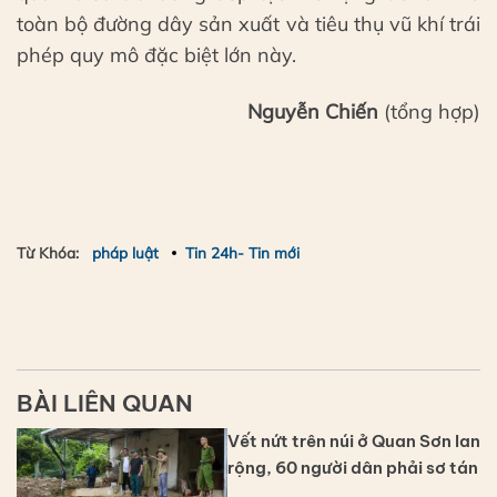
toàn bộ đường dây sản xuất và tiêu thụ vũ khí trái
phép quy mô đặc biệt lớn này.
Nguyễn Chiến
(tổng hợp)
Từ Khóa:
pháp luật
Tin 24h- Tin mới
BÀI LIÊN QUAN
Vết nứt trên núi ở Quan Sơn lan
rộng, 60 người dân phải sơ tán