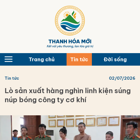
Bỏ
qua
nội
dung
Trang chủ
Tin tức
Đời sống
Tin tức
02/07/2026
Lò sản xuất hàng nghìn linh kiện súng
núp bóng công ty cơ khí