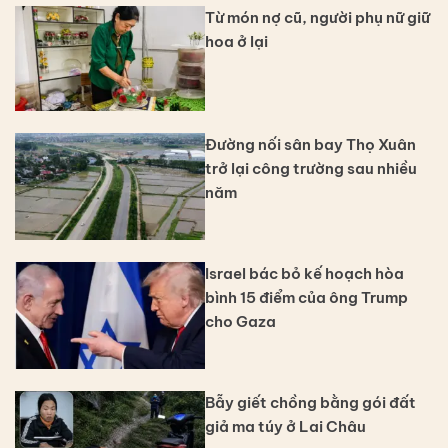
Từ món nợ cũ, người phụ nữ giữ
hoa ở lại
Đường nối sân bay Thọ Xuân
trở lại công trường sau nhiều
năm
Israel bác bỏ kế hoạch hòa
bình 15 điểm của ông Trump
cho Gaza
Bẫy giết chồng bằng gói đất
giả ma túy ở Lai Châu