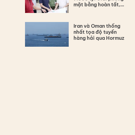
mặt bằng hoàn tất,
dự án vẫn lùi tiến độ
Iran và Oman thống
nhất tọa độ tuyến
hàng hải qua Hormuz