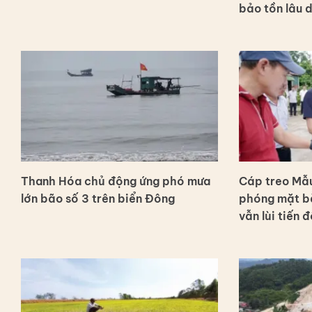
bảo tồn lâu 
Thanh Hóa chủ động ứng phó mưa
Cáp treo Mẫu
lớn bão số 3 trên biển Đông
phóng mặt bằ
vẫn lùi tiến đ