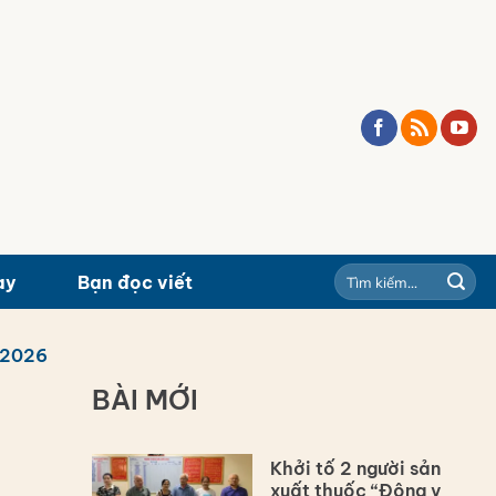
ay
Bạn đọc viết
/2026
BÀI MỚI
Khởi tố 2 người sản
xuất thuốc “Đông y