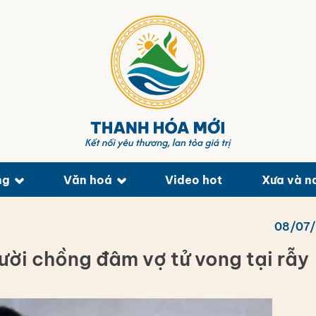
ng
Văn hoá
Video hot
Xưa và n
08/07
ười chồng đâm vợ tử vong tại rẫy