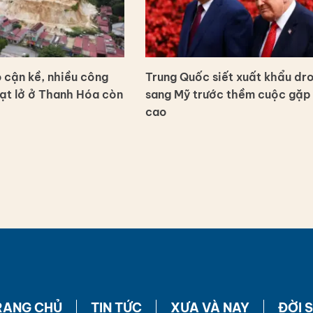
cận kề, nhiều công
Trung Quốc siết xuất khẩu dr
sạt lở ở Thanh Hóa còn
sang Mỹ trước thềm cuộc gặp
cao
RANG CHỦ
TIN TỨC
XƯA VÀ NAY
ĐỜI 