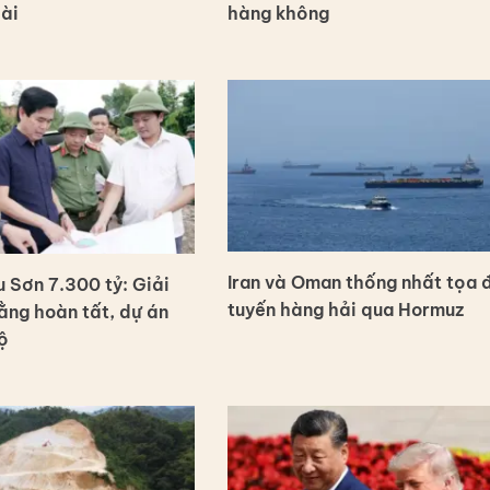
dài
hàng không
Iran và Oman thống nhất tọa 
 Sơn 7.300 tỷ: Giải
tuyến hàng hải qua Hormuz
ng hoàn tất, dự án
ộ