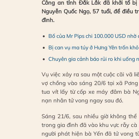
Công an tỉnh Đắk Lắk đã khởi tố bị
Nguyễn Quốc Ngọ, 57 tuổi, để điều tr
đình.
Bố của Mr Pips chi 100.000 USD nhờ c
Bị can vụ ma túy ở Hưng Yên trốn khỏi 
Chuyên gia cảnh báo rủi ro khi uống 
Vụ việc xảy ra sau một cuộc cãi vã l
vợ chồng vào sáng 20/6 tại xã Pơng
tua vít lấy từ cốp xe máy đâm bà Ng
nạn nhân tử vong ngay sau đó.
Sáng 21/6, sau nhiều giờ không thể 
trong gia đình đã vào khu vực rẫy cà 
người phát hiện bà Yến đã tử vong t