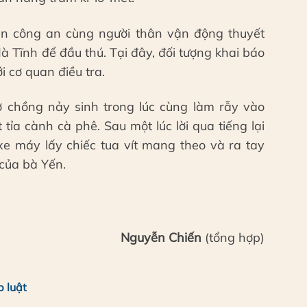
an công an cùng người thân vận động thuyết
 Tĩnh để đầu thú. Tại đây, đối tượng khai báo
i cơ quan điều tra.
vợ chồng nảy sinh trong lúc cùng làm rẫy vào
tỉa cành cà phê. Sau một lúc lời qua tiếng lại
xe máy lấy chiếc tua vít mang theo và ra tay
 của bà Yến.
Nguyễn Chiến
(tổng hợp)
p luật