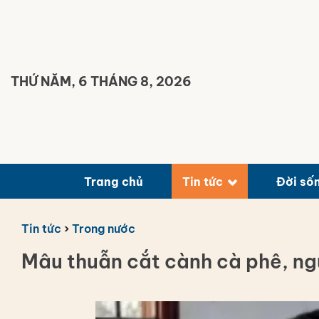
Bỏ
qua
nội
dung
THỨ NĂM, 6 THÁNG 8, 2026
Trang chủ
Tin tức
Đời số
Tin tức
›
Trong nước
Mâu thuẫn cắt cành cà phê, ng