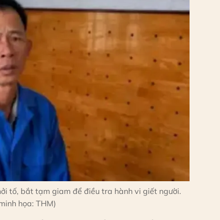
i tố, bắt tạm giam để điều tra hành vi giết người.
minh họa: THM)