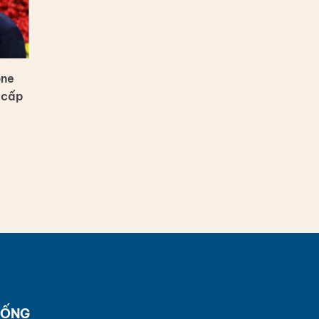
one
 cấp
SỐNG