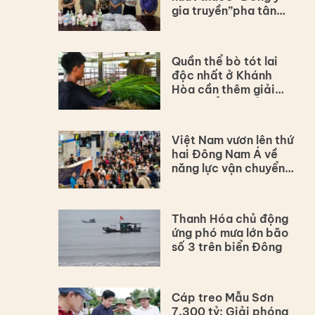
gia truyền”pha tân
dược
Quần thể bò tót lai
độc nhất ở Khánh
Hòa cần thêm giải
pháp để bảo tồn lâu
dài
Việt Nam vươn lên thứ
hai Đông Nam Á về
năng lực vận chuyển
hàng không
Thanh Hóa chủ động
ứng phó mưa lớn bão
số 3 trên biển Đông
Cáp treo Mẫu Sơn
7.300 tỷ: Giải phóng