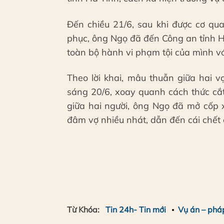
Đến chiều 21/6, sau khi được cơ qu
phục, ông Ngọ đã đến Công an tỉnh Hà
toàn bộ hành vi phạm tội của mình vớ
Theo lời khai, mâu thuẫn giữa hai 
sáng 20/6, xoay quanh cách thức cắt 
giữa hai người, ông Ngọ đã mở cốp 
đâm vợ nhiều nhát, dẫn đến cái chết
Từ Khóa:
Tin 24h- Tin mới
Vụ án – phá