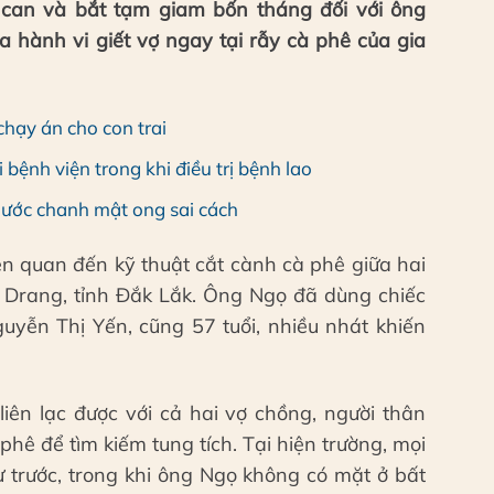
 can và bắt tạm giam bốn tháng đối với ông
a hành vi giết vợ ngay tại rẫy cà phê của gia
hạy án cho con trai
bệnh viện trong khi điều trị bệnh lao
nước chanh mật ong sai cách
iên quan đến kỹ thuật cắt cành cà phê giữa hai
 Drang, tỉnh Đắk Lắk. Ông Ngọ đã dùng chiếc
uyễn Thị Yến, cũng 57 tuổi, nhiều nhát khiến
liên lạc được với cả hai vợ chồng, người thân
phê để tìm kiếm tung tích. Tại hiện trường, mọi
ừ trước, trong khi ông Ngọ không có mặt ở bất