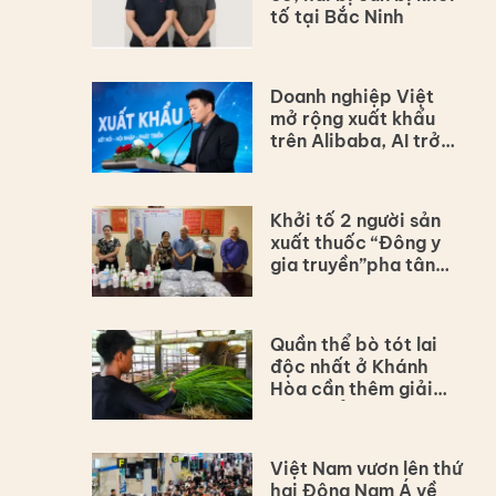
tố tại Bắc Ninh
Doanh nghiệp Việt
mở rộng xuất khẩu
trên Alibaba, AI trở
thành động lực mới
Khởi tố 2 người sản
xuất thuốc “Đông y
gia truyền”pha tân
dược
Quần thể bò tót lai
độc nhất ở Khánh
Hòa cần thêm giải
pháp để bảo tồn lâu
dài
Việt Nam vươn lên thứ
hai Đông Nam Á về