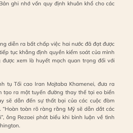
i Bản ghi nhớ vốn quy định khuôn khổ cho các
ảng diễn ra bất chấp việc hai nước đã đạt được
 tiếp tục khẳng định quyền kiểm soát của mình
g được xem là huyết mạch quan trọng đối với
h tụ Tối cao Iran Mojtaba Khamenei, đưa ra
 tạo ra một tuyến đường thay thế tại eo biển
y sẽ dẫn đến sự thất bại của các cuộc đàm
a. “Hoàn toàn rõ ràng rằng Mỹ sẽ dẫn dắt các
”, ông Rezaei phát biểu khi bình luận về tình
hington.