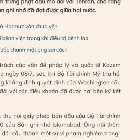
ệnh trừng phạt dầu mỏ đối với Tehran, cho rằng
n ghi nhớ đã đạt được giữa hai nước.
 và Hormuz vẫn chưa yên
bệnh viện trong khi điều trị bệnh lao
nước chanh mật ong sai cách
 trách các vấn đề pháp lý và quốc tế Kazem
o ngày 08/7, sau khi Bộ Tài chính Mỹ thu hồi
ng khẳng định quyết định của Washington cấu
ối với các điều khoản đã được hai bên ký kết
h thu hồi giấy phép bán dầu của Bộ Tài chính
10 của Bản ghi nhớ Islamabad. Ông nói thêm
u đó “cấu thành một sự vi phạm nghiêm trọng”