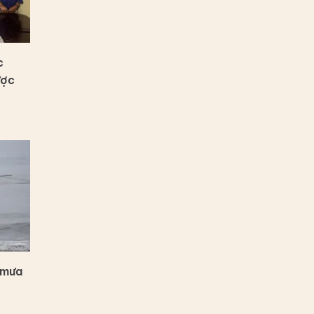
c
ược
 mưa