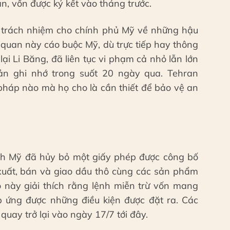
ận, vốn được ký kết vào tháng trước.
y trách nhiệm cho chính phủ Mỹ về những hậu
 quan này cáo buộc Mỹ, dù trực tiếp hay thông
ại Li Băng, đã liên tục vi phạm cả nhỏ lẫn lớn
ản ghi nhớ trong suốt 20 ngày qua. Tehran
 pháp nào mà họ cho là cần thiết để bảo vệ an
ính Mỹ đã hủy bỏ một giấy phép được công bố
 xuất, bán và giao dầu thô cùng các sản phẩm
ộ này giải thích rằng lệnh miễn trừ vốn mang
áp ứng được những điều kiện được đặt ra. Các
quay trở lại vào ngày 17/7 tới đây.