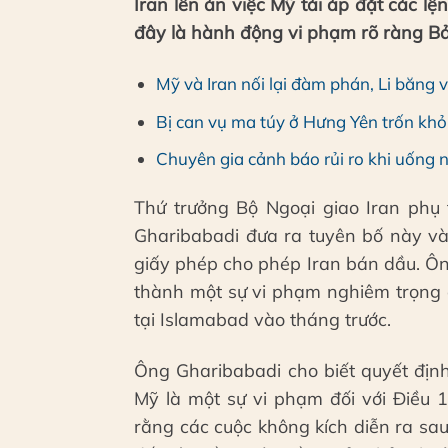
Iran lên án việc Mỹ tái áp đặt các l
đây là hành động vi phạm rõ ràng Bả
Mỹ và Iran nối lại đàm phán, Li băng
Bị can vụ ma túy ở Hưng Yên trốn khỏi 
Chuyên gia cảnh báo rủi ro khi uống 
Thứ trưởng Bộ Ngoại giao Iran phụ
Gharibabadi đưa ra tuyên bố này và
giấy phép cho phép Iran bán dầu. Ô
thành một sự vi phạm nghiêm trọng đ
tại Islamabad vào tháng trước.
Ông Gharibabadi cho biết quyết địn
Mỹ là một sự vi phạm đối với Điều 
rằng các cuộc không kích diễn ra sa