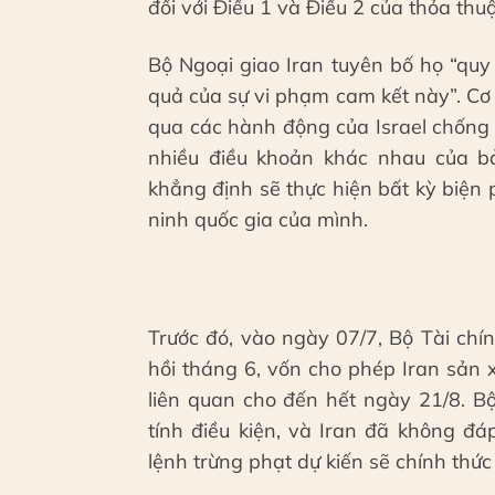
đối với Điều 1 và Điều 2 của thỏa thu
Bộ Ngoại giao Iran tuyên bố họ “qu
quả của sự vi phạm cam kết này”. Cơ
qua các hành động của Israel chống l
nhiều điều khoản khác nhau của b
khẳng định sẽ thực hiện bất kỳ biện
ninh quốc gia của mình.
Trước đó, vào ngày 07/7, Bộ Tài ch
hồi tháng 6, vốn cho phép Iran sản
liên quan cho đến hết ngày 21/8. B
tính điều kiện, và Iran đã không đ
lệnh trừng phạt dự kiến sẽ chính thức 