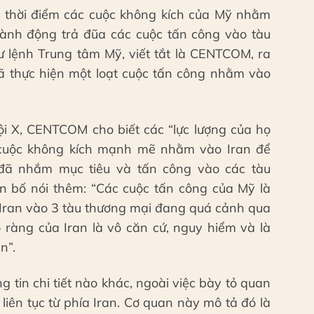
 thời điểm các cuộc không kích của Mỹ nhằm
hành động trả đũa các cuộc tấn công vào tàu
 lệnh Trung tâm Mỹ, viết tắt là CENTCOM, ra
đã thực hiện một loạt cuộc tấn công nhằm vào
i X, CENTCOM cho biết các “lực lượng của họ
 cuộc không kích mạnh mẽ nhằm vào Iran để
 đã nhắm mục tiêu và tấn công vào các tàu
n bố nói thêm: “Các cuộc tấn công của Mỹ là
 Iran vào 3 tàu thương mại đang quá cảnh qua
 ràng của Iran là vô căn cứ, nguy hiểm và là
n”.
in chi tiết nào khác, ngoài việc bày tỏ quan
liên tục từ phía Iran. Cơ quan này mô tả đó là