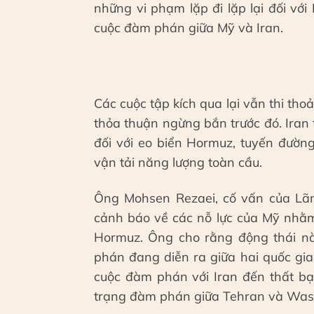
những vi phạm lặp đi lặp lại đối vớ
cuộc đàm phán giữa Mỹ và Iran.
Các cuộc tập kích qua lại vẫn thi tho
thỏa thuận ngừng bắn trước đó. Iran
đối với eo biển Hormuz, tuyến đườn
vận tải năng lượng toàn cầu.
Ông Mohsen Rezaei, cố vấn của Lãn
cảnh báo về các nỗ lực của Mỹ nhằm
Hormuz. Ông cho rằng động thái nà
phán đang diễn ra giữa hai quốc gi
cuộc đàm phán với Iran đến thất bại
trạng đàm phán giữa Tehran và Was