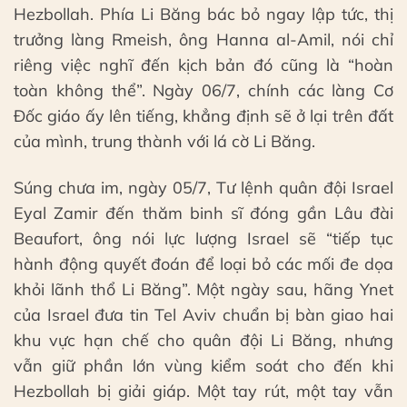
Hezbollah. Phía Li Băng bác bỏ ngay lập tức, thị
trưởng làng Rmeish, ông Hanna al-Amil, nói chỉ
riêng việc nghĩ đến kịch bản đó cũng là “hoàn
toàn không thể”. Ngày 06/7, chính các làng Cơ
Đốc giáo ấy lên tiếng, khẳng định sẽ ở lại trên đất
của mình, trung thành với lá cờ Li Băng.
Súng chưa im, ngày 05/7, Tư lệnh quân đội Israel
Eyal Zamir đến thăm binh sĩ đóng gần Lâu đài
Beaufort, ông nói lực lượng Israel sẽ “tiếp tục
hành động quyết đoán để loại bỏ các mối đe dọa
khỏi lãnh thổ Li Băng”. Một ngày sau, hãng Ynet
của Israel đưa tin Tel Aviv chuẩn bị bàn giao hai
khu vực hạn chế cho quân đội Li Băng, nhưng
vẫn giữ phần lớn vùng kiểm soát cho đến khi
Hezbollah bị giải giáp. Một tay rút, một tay vẫn