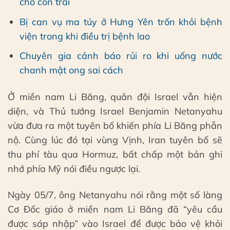
cho con trai
Bị can vụ ma túy ở Hưng Yên trốn khỏi bệnh
viện trong khi điều trị bệnh lao
Chuyên gia cảnh báo rủi ro khi uống nước
chanh mật ong sai cách
Ở miền nam Li Băng, quân đội Israel vẫn hiện
diện, và Thủ tướng Israel Benjamin Netanyahu
vừa đưa ra một tuyên bố khiến phía Li Băng phẫn
nộ. Cùng lúc đó tại vùng Vịnh, Iran tuyên bố sẽ
thu phí tàu qua Hormuz, bất chấp một bản ghi
nhớ phía Mỹ nói điều ngược lại.
Ngày 05/7, ông Netanyahu nói rằng một số làng
Cơ Đốc giáo ở miền nam Li Băng đã “yêu cầu
được sáp nhập” vào Israel để được bảo vệ khỏi