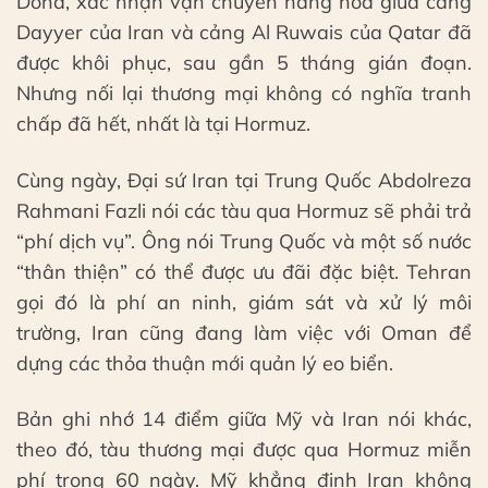
Doha, xác nhận vận chuyển hàng hóa giữa cảng
Dayyer của Iran và cảng Al Ruwais của Qatar đã
được khôi phục, sau gần 5 tháng gián đoạn.
Nhưng nối lại thương mại không có nghĩa tranh
chấp đã hết, nhất là tại Hormuz.
Cùng ngày, Đại sứ Iran tại Trung Quốc Abdolreza
Rahmani Fazli nói các tàu qua Hormuz sẽ phải trả
“phí dịch vụ”. Ông nói Trung Quốc và một số nước
“thân thiện” có thể được ưu đãi đặc biệt. Tehran
gọi đó là phí an ninh, giám sát và xử lý môi
trường, Iran cũng đang làm việc với Oman để
dựng các thỏa thuận mới quản lý eo biển.
Bản ghi nhớ 14 điểm giữa Mỹ và Iran nói khác,
theo đó, tàu thương mại được qua Hormuz miễn
phí trong 60 ngày. Mỹ khẳng định Iran không