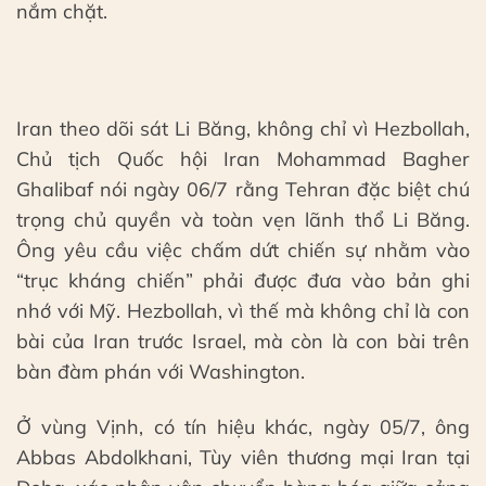
nắm chặt.
Iran theo dõi sát Li Băng, không chỉ vì Hezbollah,
Chủ tịch Quốc hội Iran Mohammad Bagher
Ghalibaf nói ngày 06/7 rằng Tehran đặc biệt chú
trọng chủ quyền và toàn vẹn lãnh thổ Li Băng.
Ông yêu cầu việc chấm dứt chiến sự nhằm vào
“trục kháng chiến” phải được đưa vào bản ghi
nhớ với Mỹ. Hezbollah, vì thế mà không chỉ là con
bài của Iran trước Israel, mà còn là con bài trên
bàn đàm phán với Washington.
Ở vùng Vịnh, có tín hiệu khác, ngày 05/7, ông
Abbas Abdolkhani, Tùy viên thương mại Iran tại