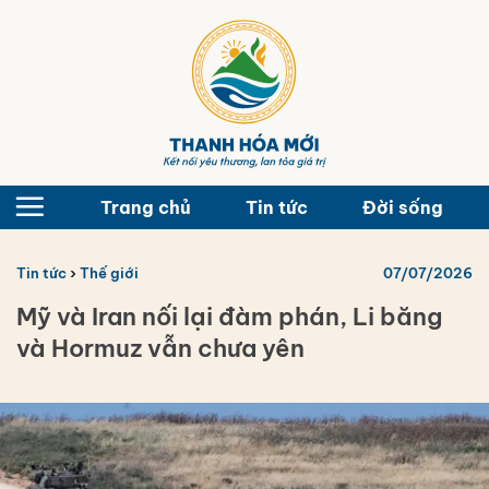
Bỏ
qua
nội
dung
Trang chủ
Tin tức
Đời sống
Tin tức
›
Thế giới
07/07/2026
Mỹ và Iran nối lại đàm phán, Li băng
và Hormuz vẫn chưa yên