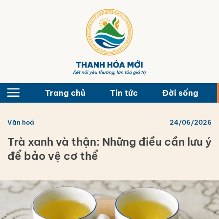
Bỏ
qua
nội
dung
Trang chủ
Tin tức
Đời sống
Văn hoá
24/06/2026
Trà xanh và thận: Những điều cần lưu ý
để bảo vệ cơ thể