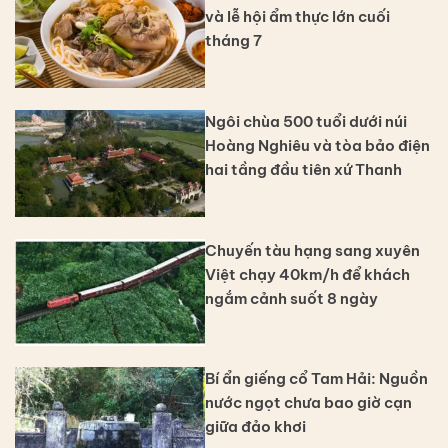
và lễ hội ẩm thực lớn cuối
tháng 7
Ngôi chùa 500 tuổi dưới núi
Hoàng Nghiêu và tòa bảo điện
hai tầng đầu tiên xứ Thanh
Chuyến tàu hạng sang xuyên
Việt chạy 40km/h để khách
ngắm cảnh suốt 8 ngày
Bí ẩn giếng cổ Tam Hải: Nguồn
nước ngọt chưa bao giờ cạn
giữa đảo khơi