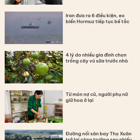
Iran đưa ra 6 điều kiện, eo
biển Hormuz tiếp tục bế tắc
4 lý do nhiều gia đình chọn
trồng cây vú sữa trước nhà
Từ món nợ cũ, người phụ nữ
giữ hoa ở lại
Đường nối sân bay Thọ Xuân
trở lại công trường sau nhiều