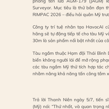
phóng tên lửa AGM-179 (JAGM) lê
Surveyor. Mục tiêu là thử bắn đạn 
RIMPAC 2026 – điều hải quân Mỹ trư
Công ty trí tuệ nhân tạo HavocAI 
hãng sẽ tự động tiếp tế cho tàu Mỹ 
30m là sản phẩm nổi bật nhất của cô
Tàu ngầm thuộc Hạm đội Thái Bình D
biển không người lái để mở rộng phạm
các tàu ngầm Mỹ thử tích hợp tác 
nhằm nâng khả năng tấn công tầm x
Trả lời Thanh Niên ngày 5/7, tiến 
(Mỹ) nói: “Thứ nhất, và quan trọng n