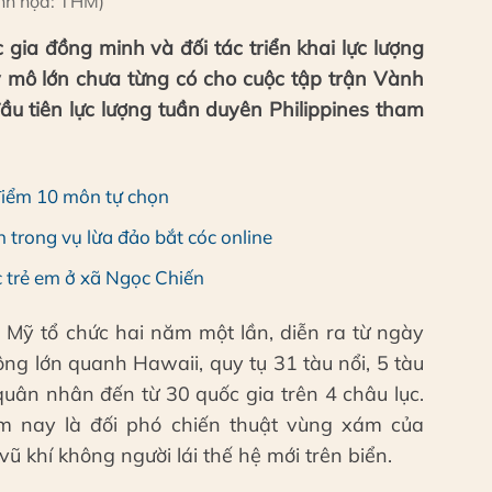
nh họa: THM)
ia đồng minh và đối tác triển khai lực lượng
 mô lớn chưa từng có cho cuộc tập trận Vành
ầu tiên lực lượng tuần duyên Philippines tham
điểm 10 môn tự chọn
 trong vụ lừa đảo bắt cóc online
c trẻ em ở xã Ngọc Chiến
 Mỹ tổ chức hai năm một lần, diễn ra từ ngày
ng lớn quanh Hawaii, quy tụ 31 tàu nổi, 5 tàu
ân nhân đến từ 30 quốc gia trên 4 châu lục.
ăm nay là đối phó chiến thuật vùng xám của
ũ khí không người lái thế hệ mới trên biển.