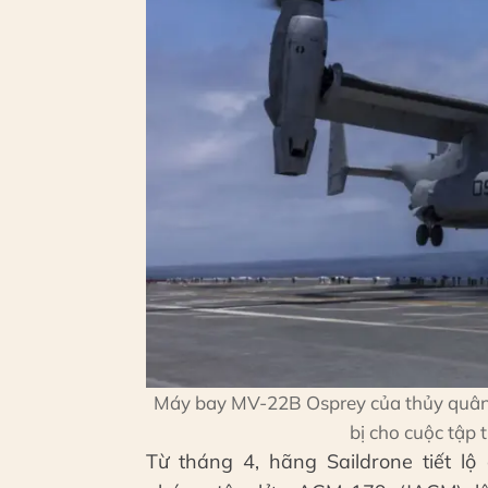
Máy bay MV-22B Osprey của thủy quân 
bị cho cuộc tập
Từ tháng 4, hãng Saildrone tiết l