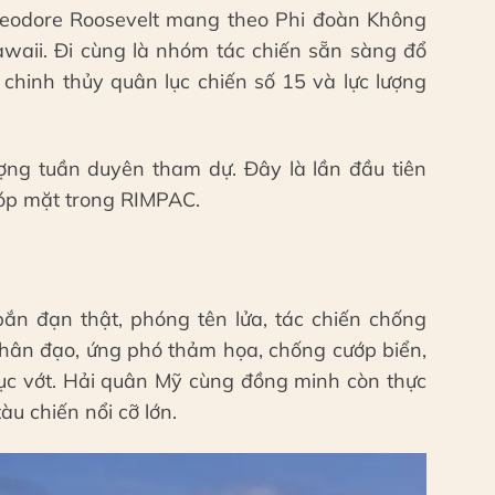
eodore Roosevelt mang theo Phi đoàn Không
awaii. Đi cùng là nhóm tác chiến sẵn sàng đổ
chinh thủy quân lục chiến số 15 và lực lượng
lượng tuần duyên tham dự. Đây là lần đầu tiên
góp mặt trong RIMPAC.
 bắn đạn thật, phóng tên lửa, tác chiến chống
nhân đạo, ứng phó thảm họa, chống cướp biển,
trục vớt. Hải quân Mỹ cùng đồng minh còn thực
u chiến nổi cỡ lớn.