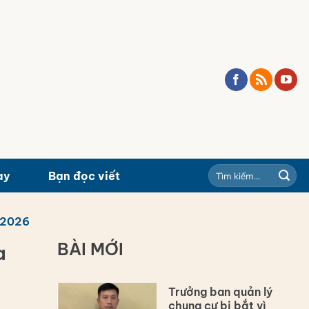
ay
Bạn đọc viết
/2026
BÀI MỚI
a
Trưởng ban quản lý
chung cư bị bắt vì