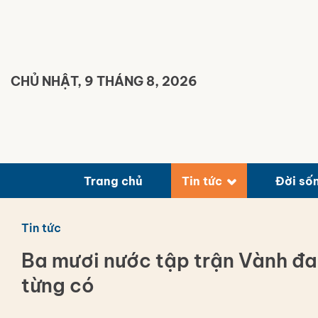
Bỏ
qua
nội
dung
CHỦ NHẬT, 9 THÁNG 8, 2026
Trang chủ
Tin tức
Đời số
Tin tức
Ba mươi nước tập trận Vành đa
từng có