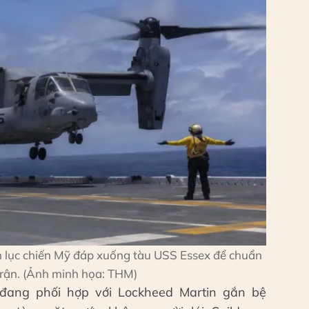
lục chiến Mỹ đáp xuống tàu USS Essex để chuẩn
 trận. (Ảnh minh họa: THM)
ộ đang phối hợp với Lockheed Martin gắn bệ