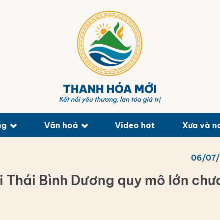
ng
Văn hoá
Video hot
Xưa và n
06/07
i Thái Bình Dương quy mô lớn chư