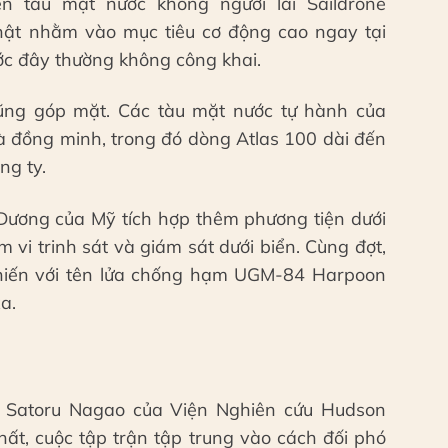
n tàu mặt nước không người lái Saildrone
thật nhằm vào mục tiêu cơ động cao ngay tại
ớc đây thường không công khai.
cũng góp mặt. Các tàu mặt nước tự hành của
và đồng minh, trong đó dòng Atlas 100 dài đến
ng ty.
ương của Mỹ tích hợp thêm phương tiện dưới
 vi trinh sát và giám sát dưới biển. Cùng đợt,
chiến với tên lửa chống hạm UGM-84 Harpoon
a.
sĩ Satoru Nagao của Viện Nghiên cứu Hudson
hất, cuộc tập trận tập trung vào cách đối phó