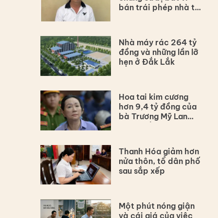
bán trái phép nhà tái
định cư
Nhà máy rác 264 tỷ
đồng và những lần lỡ
hẹn ở Đắk Lắk
Hoa tai kim cương
hơn 9,4 tỷ đồng của
bà Trương Mỹ Lan
được đấu giá
Thanh Hóa giảm hơn
nửa thôn, tổ dân phố
sau sắp xếp
Một phút nóng giận
và cái giá của việc