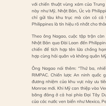
với chiến thuật vùng xám của Trung
này như Mỹ, Nhật Bản, Úc và Philippi
chỉ gửi tàu khu trục mà còn có cả
Philippines là tín hiệu rõ nhất cho thô
Theo ông Nagao, cuộc tập trận còn 
Nhật Bản qua Đài Loan đến Philippine
chiến để tích hợp tên lửa chống hạ
hợp cùng hải quân và không quân Mỹ
Ông Nagao nói thêm: “Thứ ba, nhiề
RIMPAC. Chiến lược An ninh quốc g
đương nhiệm của khu vực này ưu tiê
Monroe mới. Khi Mỹ can thiệp vào Ve
băng đảng ở cả hai phía Đại Tây Dư
của các nước ven biển như Mexico, Pe