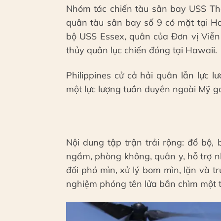
Nhóm tác chiến tàu sân bay USS Th
quân tàu sân bay số 9 có mặt tại H
bộ USS Essex, quân của Đơn vị Viễn 
thủy quân lục chiến đóng tại Hawaii.
Philippines cử cả hải quân lẫn lực 
một lực lượng tuần duyên ngoài Mỹ 
Nội dung tập trận trải rộng: đổ bộ,
ngầm, phòng không, quân y, hỗ trợ 
đối phó mìn, xử lý bom mìn, lặn và 
nghiệm phóng tên lửa bắn chìm một tà