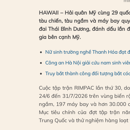
mi
HAWAII – Hải quân Mỹ cùng 29 quốc g
tàu chiến, tàu ngầm và máy bay quy
đai Thái Bình Dương, đánh dấu lần đ
gia bên cạnh Mỹ.
Nữ sinh trường nghề Thanh Hóa đạt 
Công an Hà Nội giải cứu nam sinh viên
Truy bắt thành công đối tượng bắt có
Cuộc tập trận RIMPAC lần thứ 30, do
24/6 đến 31/7/2026 trên vùng biển rộ
ngầm, 197 máy bay và hơn 30.000 qu
Mục tiêu chính của đợt tập trận n
Trung Quốc và thử nghiệm hàng loạt v