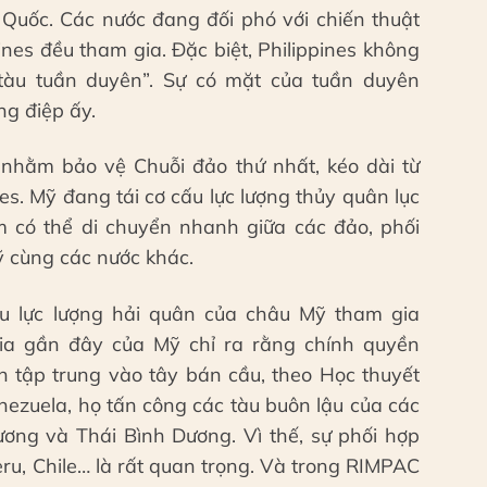
 Quốc. Các nước đang đối phó với chiến thuật
nes đều tham gia. Đặc biệt, Philippines không
 tàu tuần duyên”. Sự có mặt của tuần duyên
ng điệp ấy.
nhằm bảo vệ Chuỗi đảo thứ nhất, kéo dài từ
s. Mỹ đang tái cơ cấu lực lượng thủy quân lục
m có thể di chuyển nhanh giữa các đảo, phối
 cùng các nước khác.
u lực lượng hải quân của châu Mỹ tham gia
ia gần đây của Mỹ chỉ ra rằng chính quyền
n tập trung vào tây bán cầu, theo Học thuyết
nezuela, họ tấn công các tàu buôn lậu của các
ơng và Thái Bình Dương. Vì thế, sự phối hợp
ru, Chile… là rất quan trọng. Và trong RIMPAC